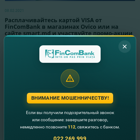
08.02.2021
Расплачивайтесь картой VISA от
FinComBank в магазинах Оvico или на
сайте smart.md и участвуйте промо-акции
Spring!
Читать далее
ВНИМАНИЕ МОШЕННИЧЕСТВУ!
Если вы получили подозрительный звонок
или сообщение: завершите разговор,
немедленно позвоните
112
, свяжитесь с банком.
022 269 999