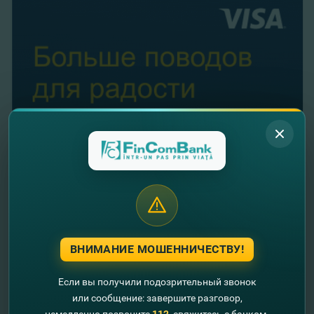
24.01.2018
ВПЕРВЫЕ В МОЛДОВЕ, FINCOMBANK
ЗАПУСКАЕТ VISA WIDGET (ПРОГРАММА
ВНИМАНИЕ МОШЕННИЧЕСТВУ!
СКИДОК ДЛЯ ДЕРЖАТЕЛЕЙ КАРТ VISA)
Скидки для держателей карт Visa от FinComBank.
Если вы получили подозрительный звонок
Воспользоваться данным предложением можно уже сегодня
благодаря новой программе Visa Widget, запущенной впервые
или сообщение: завершите разговор,
на территории Республики Молдова на официальном сайте
немедленно позвоните
112
, свяжитесь с банком.