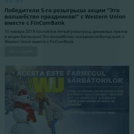
15.01.2018
Победители 5-го розыгрыша акции "Это
волшебство праздников!" с Western Union
вместе с FinComBank
15 января 2018 состоялся пятый розыгрыш денежных призов
в акции &amp;quot;Это волшебство праздников!&amp;quot; с
Western Union вместе с FinComBank.
Читать далее