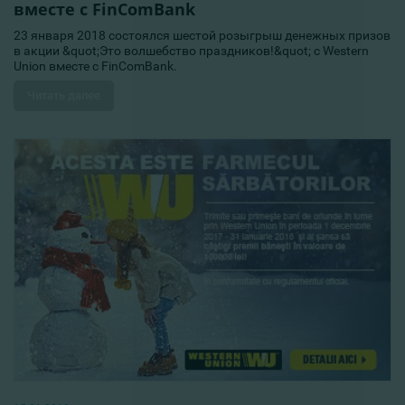
вместе с FinComBank
23 января 2018 состоялся шестой розыгрыш денежных призов
в акции &quot;Это волшебство праздников!&quot; с Western
Union вместе с FinComBank.
Читать далее