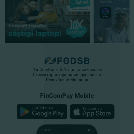
"FinComBank" S.A. является членом
Схемы гарантирования депозитов
Республики Молдова
FinComPay Mobile