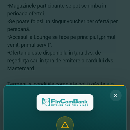
•Magazinele participante se pot schimba în
perioada ofertei.
•Se poate folosi un singur voucher per ofertă per
persoană.
•Accesul la Lounge se face pe principiul „primul
venit, primul servit”.
•Oferta nu este disponibilă în ţara dvs. de
reşedinţă sau în ţara de emitere a cardului dvs.
Mastercard.
Termenii şi condiţiile complete pot fi găsite
aici.
Dacă încă nu ai un card premium de la
FinComBank, îl poţ
i
deschide online
în doar
câteva click-uri:
-
alege cardul Mastercard Platinum