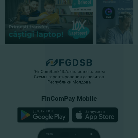
"FinComBank" S.A. является членом
Схемы гарантирования депозитов
Республики Молдова
FinComPay Mobile