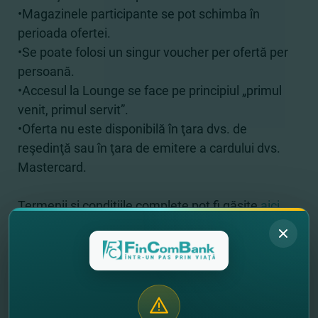
•Magazinele participante se pot schimba în
perioada ofertei.
•Se poate folosi un singur voucher per ofertă per
persoană.
•Accesul la Lounge se face pe principiul „primul
venit, primul servit”.
•Oferta nu este disponibilă în ţara dvs. de
reşedinţă sau în ţara de emitere a cardului dvs.
Mastercard.
Termenii şi condiţiile complete pot fi găsite
aici.
Dacă încă nu ai un card premium de la
FinComBank, îl poţ
i
deschide online
în doar
câteva click-uri:
-
alege cardul Mastercard Platinum