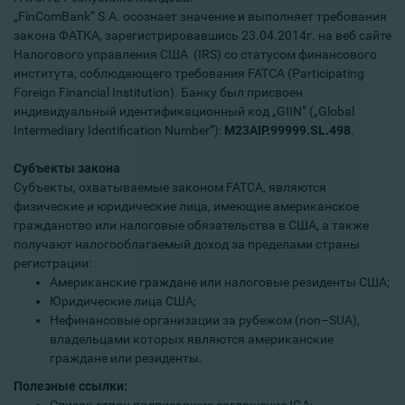
„FinComBank” S.A. осознает значение и выполняет требования
закона ФАТКА, зарегистрировавшись 23.04.2014г. на веб сайте
Налогового управления США (IRS) со статусом финансового
института, соблюдающего требования FATCA (Participating
Foreign Financial Institution). Банку был присвоен
индивидуальный идентификационный код „GIIN” („Global
Intermediary Identification Number”):
M23AIP.99999.SL.498
.
Субъекты закона
Субъекты, охватываемые законом FATCA, являются
физические и юридические лица, имеющие американское
гражданство или налоговые обязательства в США, а также
получают налогооблагаемый доход за пределами страны
регистрации:
Американские граждане или налоговые резиденты США;
Юридические лица США;
Нефинансовые организации за рубежом (non–SUA),
владельцами которых являются американские
граждане или резиденты.
Полезные ссылки: