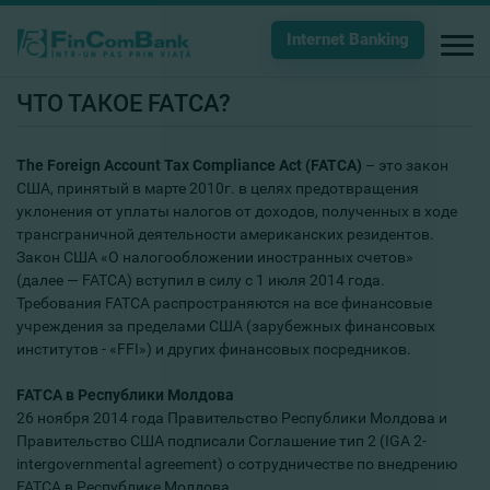
Internet Banking
ЧТО ТАКОЕ FATCA?
The
Foreign
Account
Tax
Compliance
Act
(
FATCA
)
– это закон
США, принятый в марте 2010г. в целях предотвращения
уклонения от уплаты налогов от доходов, полученных в ходе
трансграничной деятельности американских резидентов.
Закон США «О налогообложении иностранных счетов»
(далее — FATCA) вступил в силу с 1 июля 2014 года.
Требования FATCA распространяются на все финансовые
учреждения за пределами США (зарубежных финансовых
институтов - «FFI») и других финансовых посредников.
FATCA
в Республики Молдова
26 ноября 2014 года Правительство Республики Молдова и
Правительство США подписали Соглашение тип 2 (IGA 2-
intergovernmental agreement) о сотрудничестве по внедрению
FATCA в Республике Молдова.