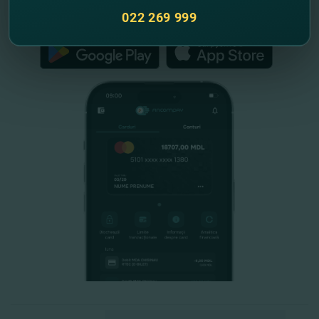
FinComPay Mobile
022 269 999