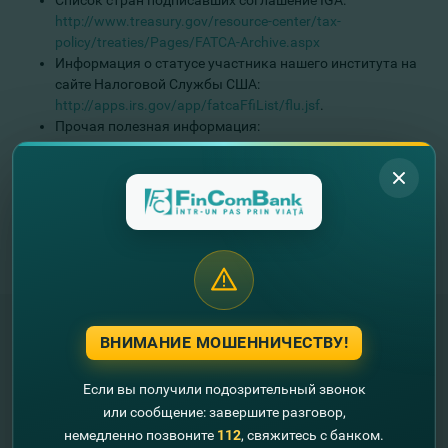
Список стран подписавших соглашение IGA:
http://www.treasury.gov/resource-center/tax-
policy/treaties/Pages/FATCA-Archive.aspx
Информация о статусе участника нашего института на
сайте Налоговой Службы США:
http://apps.irs.gov/app/fatcaFfiList/flu.jsf
.
Прочая полезная информация:
http://www.irs.gov/Businesses/Corporations/Foreign-
Account-Tax-Compliance-Act-FATCA
.
Примечание: Для большинства клиентов банка, FATCA не
имеет существенных последствий и к ним не будут
применены требования закона. В то же время Fincombank SA
по-прежнему рад приветствовать и обслуживать клиентов,
граждан США.
ВНИМАНИЕ МОШЕННИЧЕСТВУ!
"FinComBank" S.A. является членом
Если вы получили подозрительный звонок
Схемы гарантирования депозитов
или сообщение: завершите разговор,
Республики Молдова
немедленно позвоните
112
, свяжитесь с банком.