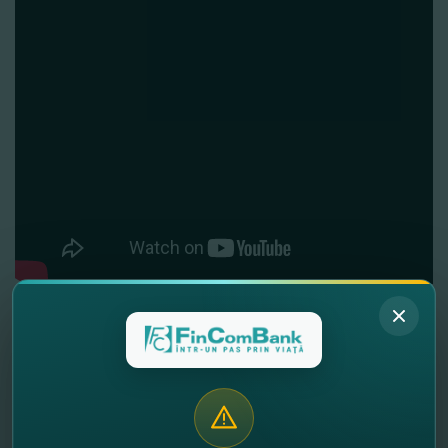
Vă invităm să urmăriţi pagina
fincombusiness
pe
Facebook – o platformă destinată mediului de afaceri din
ţară care vine în întâmpinarea antreprenorilor şi
businessului. Pagina fincombusiness vă ajută să fiţi la
curent: cu ultimele noutăţi despre produsele şi serviciile
Băncii create pentru afaceri, life hacks, sfaturi şi business