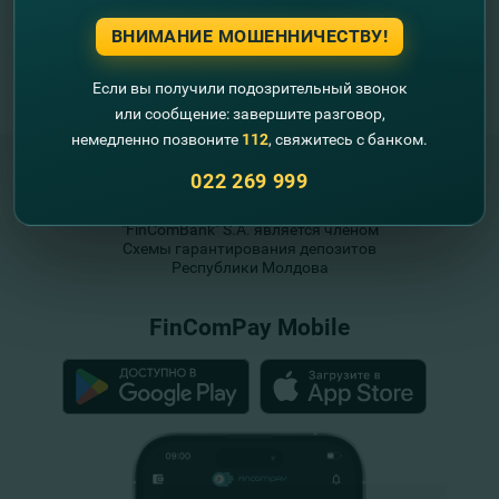
case-uri; promoţii şi oferte speciale; interviuri cu experţii;
ВНИМАНИЕ МОШЕННИЧЕСТВУ!
afaceri de succes ale antreprenorilor din Moldova şi multe
altele.
Если вы получили подозрительный звонок
или сообщение: завершите разговор,
немедленно позвоните
112
, свяжитесь с банком.
022 269 999
"FinComBank" S.A. является членом
Схемы гарантирования депозитов
Республики Молдова
FinComPay Mobile