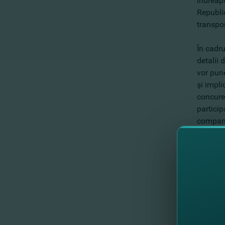
îndreap
Republic
transpor
În cadr
detalii 
vor pune
şi impli
concuren
partici
compani
Lectori
• Cristi
• Eugen
• Carol
• Violi
• Mariu
• Adria