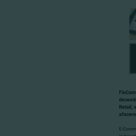
FinComB
decembr
Retail, 
afacere
E-Comme