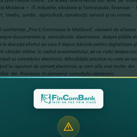
tă spre mediul online. De aceea, evenimentul dat este de inte
a Moldova – IT, industrie, sănătate şi farmaceutic, financiar – b
t, mediu, juridic, agricultură, construcţii, servicii şi nu numai.
ul conferinţei „Pria E-Commerce în Moldova”, oamenii de afacer
despre documentele şi semnăturile electronice, despre plăţile elec
 în discuţie efortul pe care îl depun băncile pentru digitalizare ş
cit vânzări online. În cadrul evenimentului, se va vorbi despre 
ţiali ai comerţului electronic; dificultăţile practice cu care se
pând la raporturi de comerţ electronic; şi vom afla mai multe di
ilor din România în domeniul comerţului electronic.
i evenimentului:
an ONICA, Specialist principal al Departamentului Sisteme de Plă
ia Cosor, Şef Secţie Carduri bancare şi Produse DIGITAL Retail,
ina PARCALAB, Avocat, ACI Partners
na VARTA, Director adjunct, Autoritatea pentru Protecţia Consuma
s GHENEA, Antreprenor / Managing Partner, Catalyst Romania
n SOROCEAN, Avocat, ACI Partners