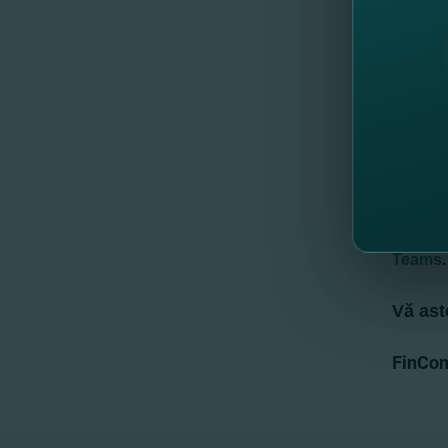
• Eduar
• Roman
• Marin
Mai mul
particip
Detalii
Evenime
.
Teams
V
ă ast
FinCom