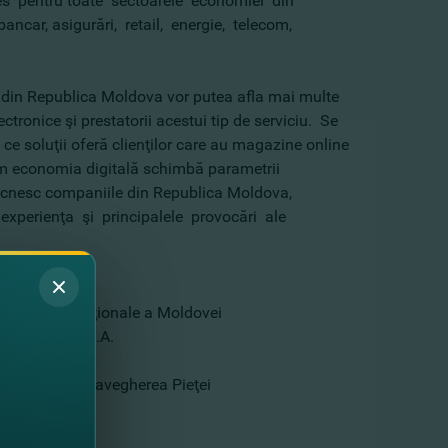
res pentru toate sectoarele economiei din
ancar, asigurări, retail, energie, telecom,
e din Republica Moldova vor putea afla mai multe
tronice şi prestatorii acestui tip de serviciu. Se
i ce soluţii oferă clienţilor care au magazine online
cum economia digitală schimbă parametrii
 ciocnesc companiile din Republica Moldova,
n experienţa şi principalele provocări ale
ţi a Băncii Naţionale a Moldovei
 FinComBank S.A.
torului si Supravegherea Pieţei