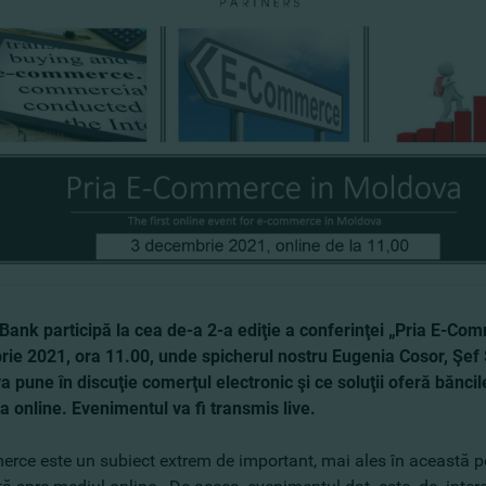
ank participă la cea de-a 2-a ediţie a conferinţei „Pria E-Com
ie 2021, ora 11.00, unde spicherul nostru Eugenia Cosor, Şef
va pune în discuţie comerţul electronic şi ce soluţii oferă bănci
a online. Evenimentul va fi transmis live.
rce este un subiect extrem de important, mai ales în această p