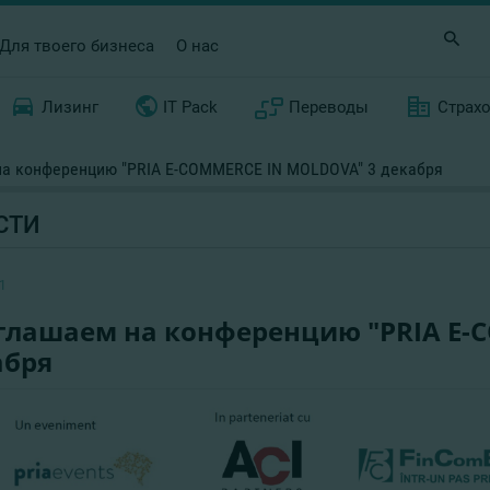
Для твоего бизнеса
О нас
Лизинг
IT Pack
Переводы
Страх
а конференцию "PRIA E-COMMERCE IN MOLDOVA" 3 декабря
СТИ
1
глашаем на конференцию "PRIA E-
абря