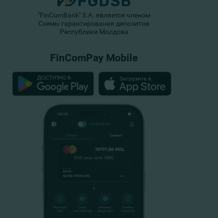
"FinComBank" S.A. является членом
Схемы гарантирования депозитов
Республики Молдова
FinComPay Mobile