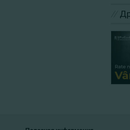
//
Др