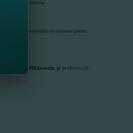
r cu Caracter Personal
anies
OLDOVA şi modalităţi de înscriere pentru
FinComBank şi PRIAevents, şi în
Microsoft