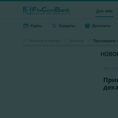
Для тебя
Карты
Кредиты
Депозиты
//
Новости и пресса
/
Новости
/
Приглашаем н
НОВО
29.11.202
При
дек