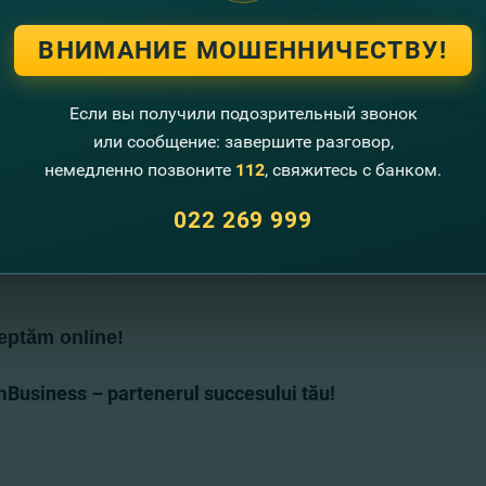
d RĂDUCAN, Director, Centrul Naţional pentru Protecţia Datelo
 ŞTIRBU, CEO, Simpals
ВНИМАНИЕ МОШЕННИЧЕСТВУ!
a Bzovîi, Executive Director, moldovan Association of ICT Comp
Если вы получили подозрительный звонок
te detalii despre agenda evenimentului PRIA E-COMMERCE IN M
are puteţi găsi pe
www.priaevents.ro
.
или сообщение: завершите разговор,
немедленно позвоните
112
, свяжитесь с банком.
 despre serviciul E-Commerce oferit de FinComBank
AICI
.
022 269 999
ntul va fi transmis LIVE în Facebook şi LinkedIn pe paginile 
eptăm online!
Business – partenerul succesului tău!