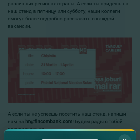
различных регионах страны. А если ты придешь на
наш стенд в пятницу или субботу, наши коллеги
смогут более подробно рассказать о каждой
вакансии.
А если ты не успеешь посетить наш стенд, напиши
нам на
hr@fincombank.com
! Будем рады с тобой
познакомиться!