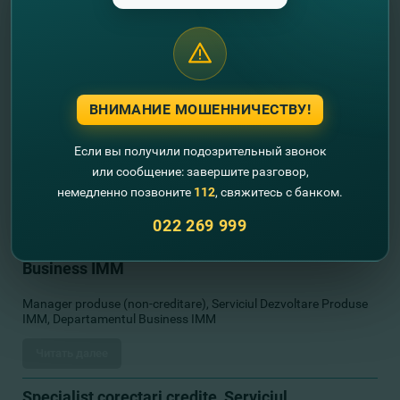
Specialist principal, Serviciul Gestionare Soft, Directia Dezvoltare
Soft si Tehnologii, DTI
Читать далее
ВНИМАНИЕ МОШЕННИЧЕСТВУ!
Director sucursala , Soroca, Balti
Если вы получили подозрительный звонок
Director sucursala , Soroca, Balti
или сообщение: завершите разговор,
Читать далее
немедленно позвоните
112
, свяжитесь с банком.
022 269 999
Manager produse (non-creditare), Serviciul
Dezvoltare Produse IMM, Departamentul
Business IMM
Manager produse (non-creditare), Serviciul Dezvoltare Produse
IMM, Departamentul Business IMM
Читать далее
Specialist corectari credite, Serviciul