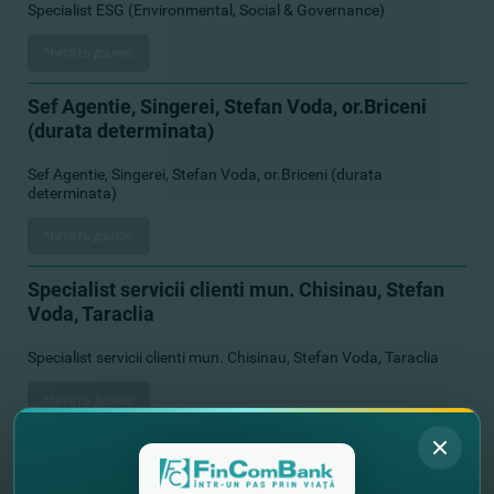
Specialist ESG (Environmental, Social & Governance)
Читать далее
Sef Agentie, Singerei, Stefan Voda, or.Briceni
(durata determinata)
Sef Agentie, Singerei, Stefan Voda, or.Briceni (durata
determinata)
Читать далее
Specialist servicii clienti mun. Chisinau, Stefan
Voda, Taraclia
Specialist servicii clienti mun. Chisinau, Stefan Voda, Taraclia
Читать далее
Specialist principal, Serviciul Gestionare Soft,
Directia Dezvoltare Soft si Tehnologii, DTI