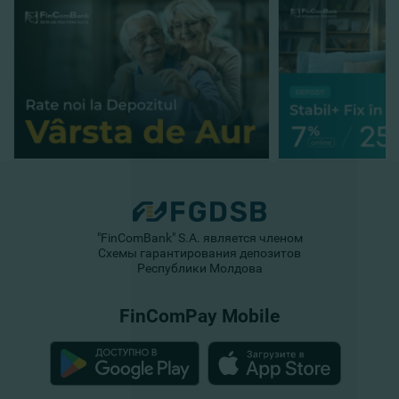
"FinComBank" S.A. является членом
Схемы гарантирования депозитов
Республики Молдова
FinComPay Mobile