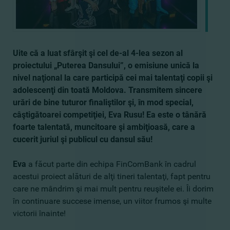
Uite că a luat sfârşit şi cel de-al 4-lea sezon al
proiectului „Puterea Dansului”, o emisiune unică la
nivel naţional la care participă cei mai talentaţi copii şi
adolescenţi din toată Moldova. Transmitem sincere
urări de bine tuturor finaliştilor şi, în mod special,
câştigătoarei competiţiei, Eva Rusu! Ea este o tânără
foarte talentată, muncitoare şi ambiţioasă, care a
cucerit juriul şi publicul cu dansul său!
Eva
a făcut parte din echipa FinComBank în cadrul
acestui proiect alături de alţi tineri talentaţi, fapt pentru
care ne mândrim şi mai mult pentru reuşitele ei. Îi dorim
în continuare succese imense, un viitor frumos şi multe
victorii înainte!