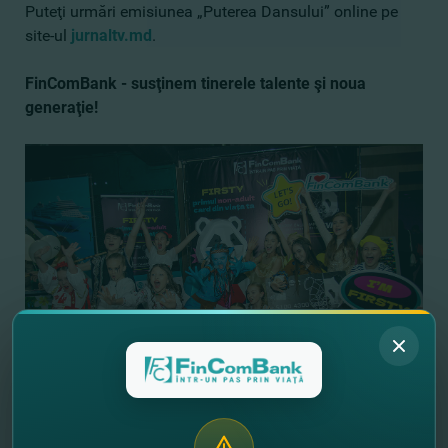
Puteţi urmări emisiunea „Puterea Dansului” online pe
site-ul
jurnaltv.md
.
FinComBank - susţinem tinerele talente şi noua
generaţie!