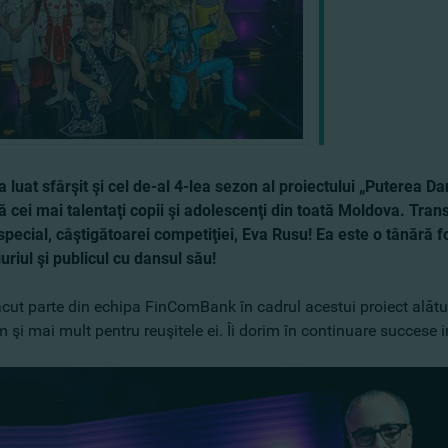
a luat sfârşit şi cel de-al 4-lea sezon al proiectului „Puterea Da
ă cei mai talentaţi copii şi adolescenţi din toată Moldova. Trans
special, câştigătoarei competiţiei, Eva Rusu! Ea este o tânără f
juriul şi publicul cu dansul său!
cut parte din echipa FinComBank în cadrul acestui proiect alături 
şi mai mult pentru reuşitele ei. Îi dorim în continuare succese im