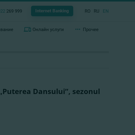
Internet Banking
022
269 999
RO
RU
EN
ование
Онлайн услуги
Прочее
TV „Puterea Dansului”, sezonul