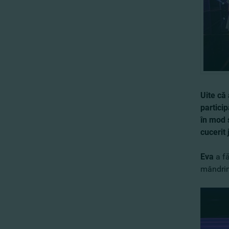
Uite că 
particip
în mod 
cucerit 
Eva
a fă
mândrim 