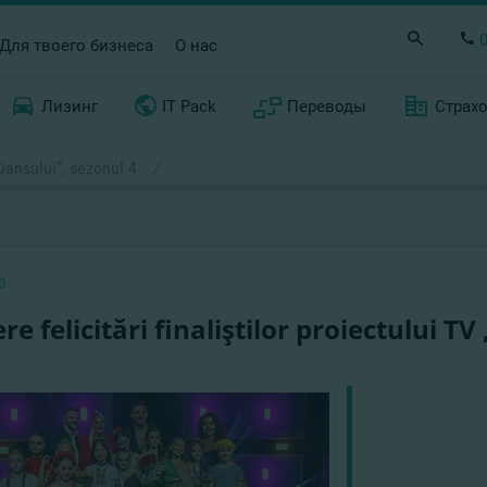
Для твоего бизнеса
О нас
Лизинг
IT Pack
Переводы
Страх
 Dansului”, sezonul 4
/
3
ere felicitări finaliştilor proiectului 