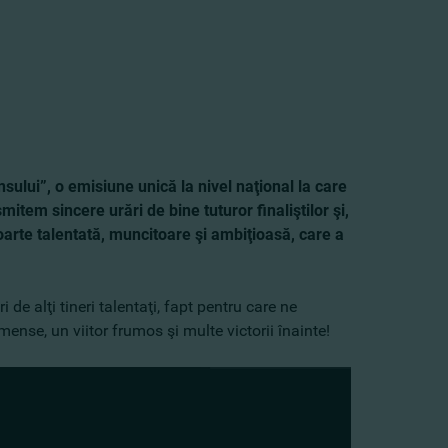
nsului”, o emisiune unică la nivel naţional la care
mitem sincere urări de bine tuturor finaliştilor şi,
oarte talentată, muncitoare şi ambiţioasă, care a
de alţi tineri talentaţi, fapt pentru care ne
ense, un viitor frumos şi multe victorii înainte!