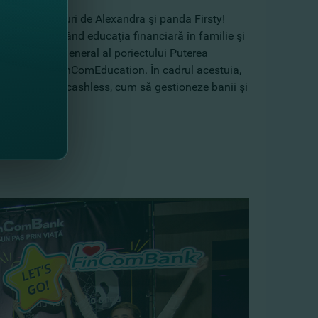
 ceva cool alături de Alexandra şi panda Firsty!
ilor, promovând educaţia financiară în familie şi
iind sponsorul general al poriectului Puterea
financiară #FinComEducation. În cadrul acestuia,
je ale plăţilor cashless, cum să gestioneze banii şi
.