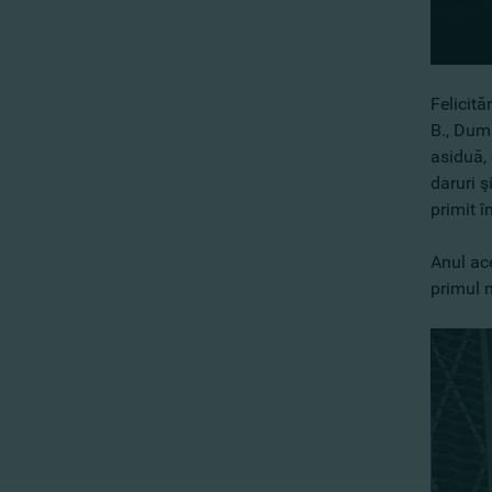
Felicită
B., Dumi
asiduă, 
daruri ş
primit î
Anul ac
primul 