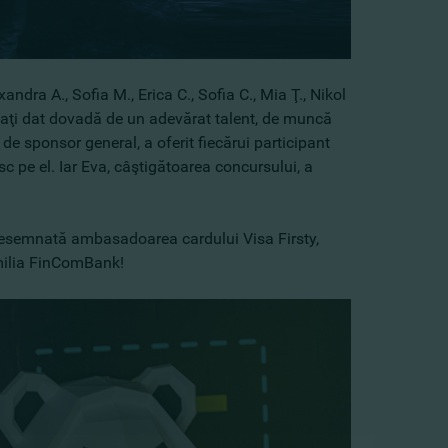
exandra A., Sofia M., Erica C., Sofia C., Mia Ţ., Nikol
ţii aţi dat dovadă de un adevărat talent, de muncă
de sponsor general, a oferit fiecărui participant
c pe el. Iar Eva, câştigătoarea concursului, a
t desemnată ambasadoarea cardului Visa Firsty,
amilia FinComBank!