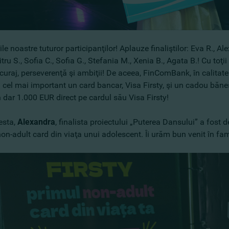
rile noastre tuturor participanţilor! Aplauze finaliştilor: Eva R., Al
tru S., Sofia C., Sofia G., Stefania M., Xenia B., Agata B.! Cu to
curaj, perseverenţă şi ambiţii! De aceea, FinComBank, în calitate 
i cel mai important un card bancar, Visa Firsty, şi un cadou bănes
n dar 1.000 EUR direct pe cardul său Visa Firsty!
esta,
Alexandra
, finalista proiectului „Puterea Dansului” a fos
non-adult card din viaţa unui adolescent. Îi urăm bun venit în f