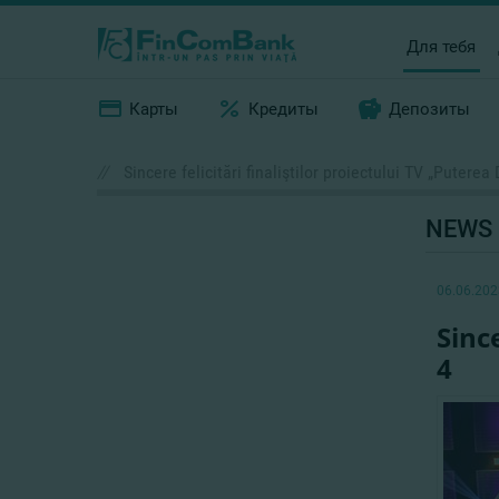
Для тебя
Карты
Кредиты
Депозиты
//
Sincere felicitări finaliştilor proiectului TV „Puterea
NEWS
06.06.202
Sinc
4