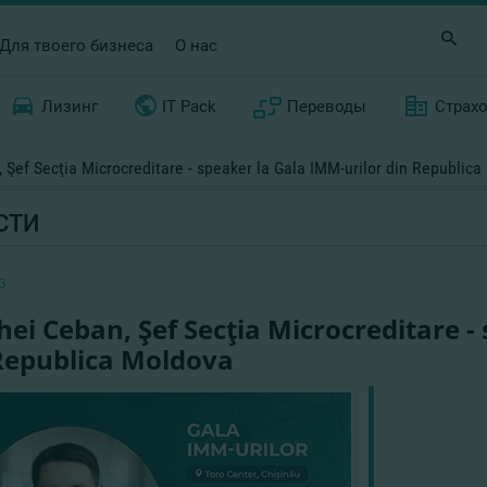
Для твоего бизнеса
О нас
Лизинг
IT Pack
Переводы
Страх
 Şef Secţia Microcreditare - speaker la Gala IMM-urilor din Republic
СТИ
3
hei Ceban, Şef Secţia Microcreditare -
Republica Moldova