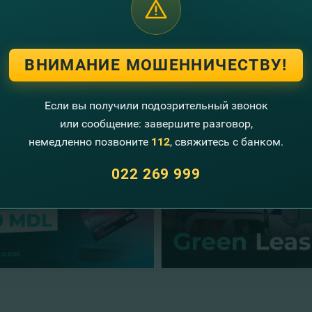
i înregistra
AICI
.
ptăm la
Gala IMM-urilor din Republica Moldova
, eveniment org
 loc pe data de
28 noiembrie, începând cu ora 09:30, la Toro Ce
ВНИМАНИЕ МОШЕННИЧЕСТВУ!
угие новости
Если вы получили подозрительный звонок
или сообщение: завершите разговор,
немедленно позвоните
112
, свяжитесь с банком.
022 269 999