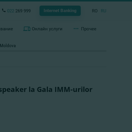
Internet Banking
022
269 999
RO
RU
ование
Онлайн услуги
Прочее
a Moldova
 speaker la Gala IMM-urilor