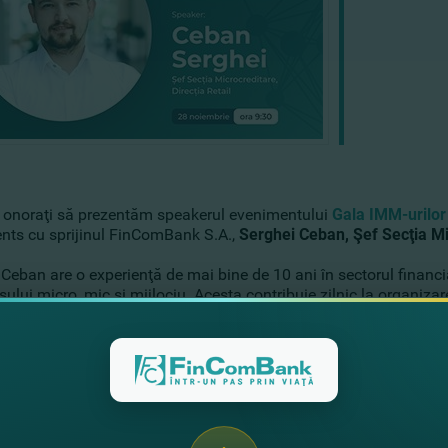
onoraţi să prezentăm speakerul evenimentului
Gala IMM-urilor
nts
cu sprijinul
FinComBank S.A.
,
Serghei Ceban, Şef Secţia Mi
Ceban are o experienţă de mai bine de 10 ani în sectorul financi
ului micro, mic şi mijlociu. Acesta contribuie zilnic la organiza
ţirea dialogului dintre mediul de afaceri şi instituţiile financia
e.
 implicării în procesul de creditare şi asistarea a antreprenorilor 
ea mai convenabilă metodă de finanţare a ideilor care vor contrib
M-urilor va avea loc pe data de 28 noiembrie, începând cu ora 09