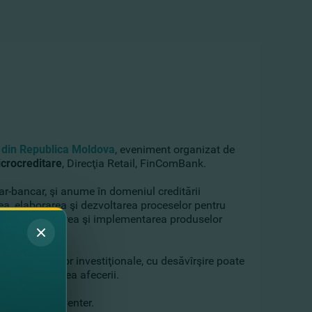
 din Republica Moldova
, eveniment organizat de
crocreditare
, Direcţia Retail, FinComBank.
ar-bancar, şi anume în domeniul creditării
rea, elaborarea şi dezvoltarea proceselor pentru
re prin dezvoltarea şi implementarea produselor
în proiectele lor investiţionale, cu desăvîrşire poate
ui la creşterea afecerii.
:30, la Toro Center.