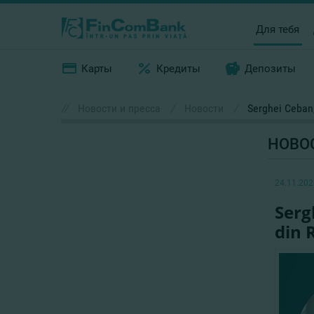
Для тебя
Карты
Кредиты
Депозиты
//
Новости и пресса
/
Новости
/
Serghei Ceban,
НОВО
24.11.202
Serg
din 