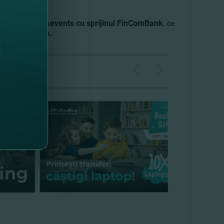
anizat de
PRIAevents cu sprijinul FinComBank
, ce
nter, Chişinău.