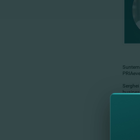
Suntem 
PRIAeve
Serghei 
business
înbunătă
creditar
Datorită
sugera c
Gala IM