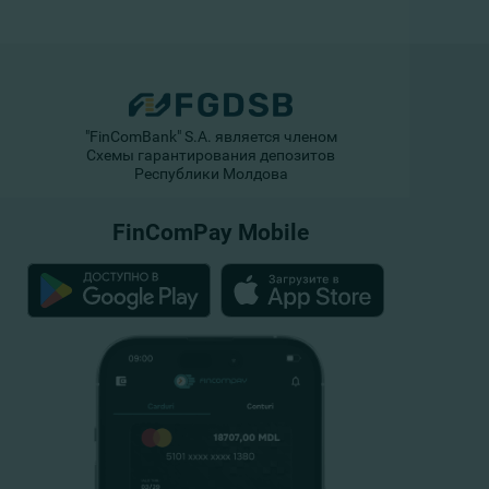
"FinComBank" S.A. является членом
Схемы гарантирования депозитов
Республики Молдова
FinComPay Mobile