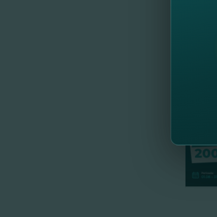
Vă puteţ
Vă aşte
va avea
//
Др