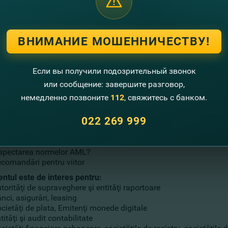
m au fost implementate măsurile de precauţie în relaţiile cu clie
m au fost făcute controalele?
 au învăţat entităţile raportoare? Au folosit abordarea bazată pe
ВНИМАНИЕ МОШЕННИЧЕСТВУ!
 şi Consultanţii
lul avocaţilor pentru companiile care trebuie să cunoască şi să
lul unui auditor şi modul în care acesta este combinat cu rolul of
Если вы получили подозрительный звонок
gia şi raportările privind AML
или сообщение: завершите разговор,
luţii Anti-Money Laundering & Security Intelligence
ordare unificată a fraudei, conformităţii şi securităţii prin soluţ
немедленно позвоните
112
, свяжитесь с банком.
ctorul financiar
luţii de informaţii de securitate
022 269 999
mediului de Business
re este feedback-ul organizaţiilor de business şi al camerelor 
spectarea normelor AML?
comandări pentru viitor
ntul este de interes pentru:
torităţi de supraveghere şi entităţi raportoare
nci, asigurări, leasing
cietăţi de plata, Emitenţi monede digitale
tităţi şi audit contabilitate