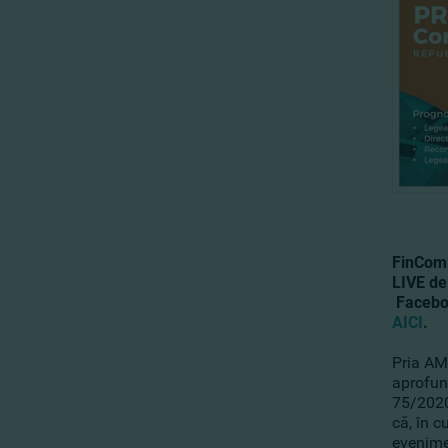
FinCom
LIVE de
Facebo
AICI
.
Pria AM
aprofund
75/2020
că, în c
evenime