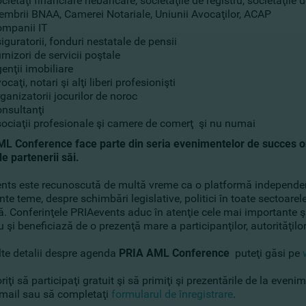
cietăţi financiare nebancare, societăţile de registru, societăţile d
mbrii BNAA, Camerei Notariale, Uniunii Avocaţilor, ACAP
mpanii IT
iguratorii, fonduri nestatale de pensii
rnizori de servicii poştale
enţii imobiliare
ocaţi, notari şi alţi liberi profesionişti
ganizatorii jocurilor de noroc
nsultanţi
ociaţii profesionale şi camere de comerţ şi nu numai
L Conference face parte din seria evenimentelor de succes o
de partenerii săi.
nts este recunoscută de multă vreme ca o platformă independentă
te teme, despre schimbări legislative, politici în toate sectoare
ă. Conferinţele PRIAevents aduc în atenţie cele mai importante ş
şi beneficiază de o prezenţă mare a participanţilor, autorităţilo
te detalii despre agenda
PRIA AML Conference
puteţi găsi pe
iţi să participaţi gratuit şi să primiţi şi prezentările de la eveni
-mail sau să completaţi
formularul de înregistrare
.