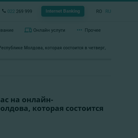
Internet Banking
022
269 999
RO
RU
ование
Онлайн услуги
Прочее
еспублике Молдова, которая состоится в четверг,
ас на онлайн-
лдова, которая состоится