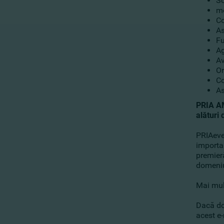
So
me
Co
As
Fu
Ag
Av
Or
Co
As
PRIA AM
alături 
PRIAeve
importan
premier
domeniu 
Mai mul
Dacă dor
acest e