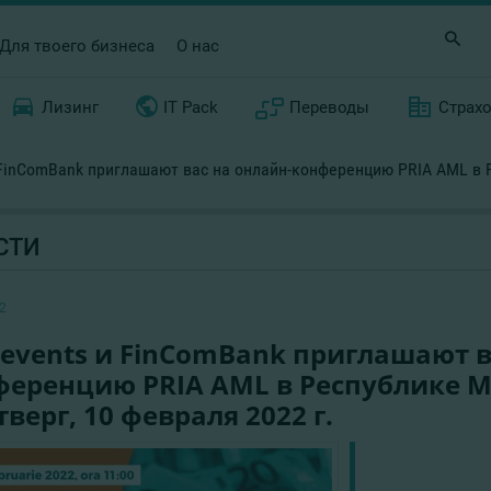
Для твоего бизнеса
О нас
Лизинг
IT Pack
Переводы
Страх
 FinComBank приглашают вас на онлайн-конференцию PRIA AML в Р
СТИ
2
events и FinComBank приглашают в
еренцию PRIA AML в Республике Мо
тверг, 10 февраля 2022 г.