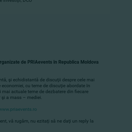
e investiţii, DCU
rganizate de PRIAevents în Republica Moldova
, şi echidistantă de discuţii despre cele mai
le economiei, cu teme de discuţie abordate în
i mai actuale teme de dezbatere din fiecare
r şi a mass – mediei.
www.priaevents.ro
ment, vă rugăm, nu ezitaţi să ne daţi un reply la