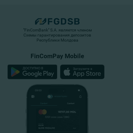
"FinComBank" S.A. является членом
Схемы гарантирования депозитов
Республики Молдова
FinComPay Mobile