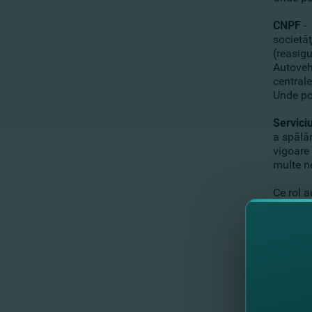
CNPF
-
societăţ
(reasigu
Autovehi
centrale
Unde pot
Servici
a spălăr
vigoare 
multe ne
Ce rol 
Finanţe
Entităţ
En
so
Au
im
at