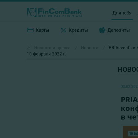
Для тебя
Карты
Кредиты
Депозиты
//
Новости и пресса
/
Новости
/
PRIAevents и
10 февраля 2022 г.
НОВО
03.02.202
PRIA
конф
в че