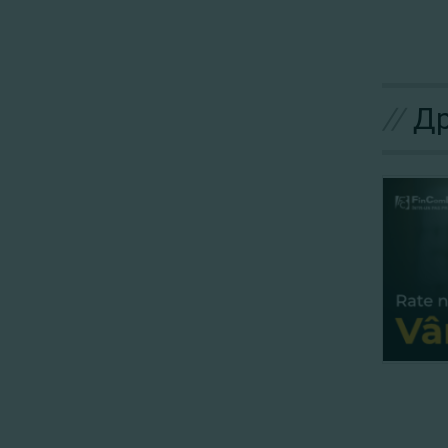
//
Др