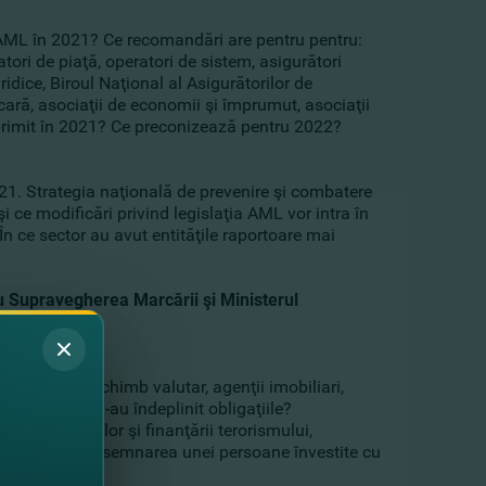
a AML în 2021? Ce recomandări are pentru pentru:
ratori de piaţă, operatori de sistem, asigurători
ridice, Biroul Naţional al Asigurătorilor de
cară, asociaţii de economii şi împrumut, asociaţii
 primit în 2021? Ce preconizează pentru 2022?
21. Strategia naţională de prevenire şi combatere
i ce modificări privind legislaţia AML vor intra în
În ce sector au avut entităţile raportoare mai
u
Supravegherea
Marcării
şi
Ministerul
 unităţile de schimb valutar, agenţii imobiliari,
ite condiţii, şi-au îndeplinit obligaţiile?
pălării banilor şi finanţării terorismului,
i, după caz, desemnarea unei persoane învestite cu