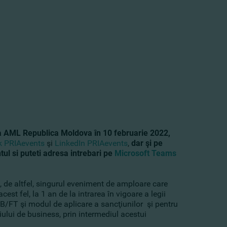
a AML Republica Moldova în 10 februarie 2022,
 PRIAevents
şi
LinkedIn PRIAevents
,
dar şi pe
ul si puteti adresa intrebari pe
Microsoft Teams
, de altfel, singurul eveniment de amploare care
st fel, la 1 an de la intrarea în vigoare a legii
B/FT şi modul de aplicare a sancţiunilor şi pentru
ului de business, prin intermediul acestui