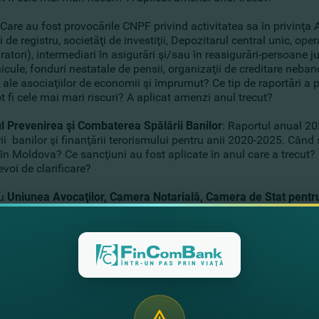
 Care au fost provocările CNPF privind activitatea sa în privinţ
i de registru, societăţi de investiţii, Depozitarul central unic, ope
ratori), intermediari în asigurări şi/sau în reasigurări-persoane ju
cule, fonduri nestatale de pensii, organizaţii de creditare neban
 ale asociaţiilor de economii şi împrumut? Ce tip de raportări a
 fi cele mai mari riscuri? A aplicat amenzi anul trecut?
ul Prevenirea şi Combaterea Spălării Banilor
: Raportul anual 20
ii banilor şi finanţării terorismului pentru anii 2020-2025. Când ş
în Moldova? Ce sancţiuni au fost aplicate în anul care a trecut? 
voi de clarificare?
au
Uniunea
Avocaţilor, Camera Notarială, Camera de Stat pentr
lor
?
ile Raportoare
tităţile raportoare - băncile, organizaţiile de creditare nebancare,
cietăţile de registru, entităţile de audit, avocaţii şi notarii în anum
 fost aprobate programe proprii pentru prevenirea şi combaterea s
plementarea unui program continuu de instruire a angajaţilor ş
ribuţii în domeniul AML?