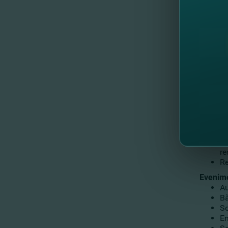
Cu
Cu
Ce
Avocaţii
Ro
Ro
Tehnolo
So
Ab
se
So
Opinia 
Ca
re
Re
Evenime
Au
Bă
So
En