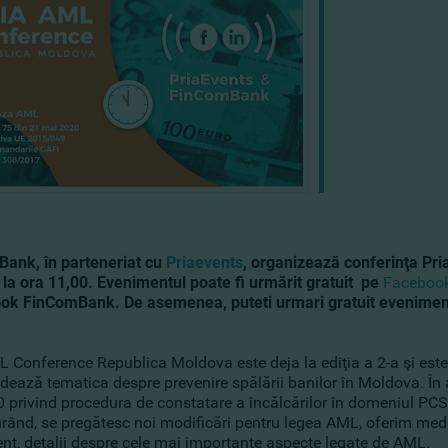
Bank
, în parteneriat cu
Priaevents
,
organizează conferinţa Pri
 la ora 11,00. Evenimentul poate fi urmărit gratuit
pe
Facebook
ok FinComBank.
De asemenea, puteti urmari gratuit eveniment
L Conference Republica Moldova este deja la ediţia a 2-a şi este
ează tematica despre prevenire spălării banilor în Moldova. În ace
 privind procedura de constatare a încălcărilor în domeniul PCS
urând, se pregătesc noi modificări pentru legea AML, oferim medi
nt, detalii despre cele mai importante aspecte legate de AML.