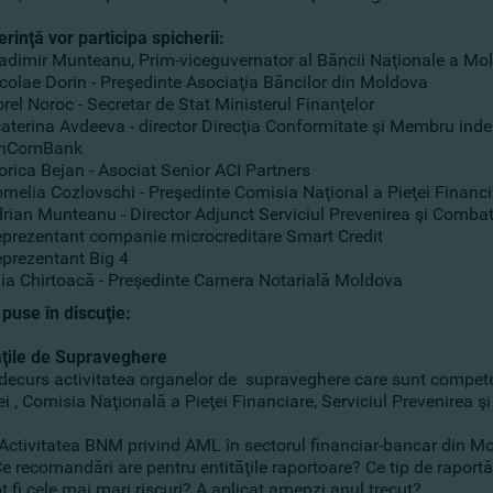
rinţă vor participa spicherii:
adimir Munteanu, Prim-viceguvernator al Băncii Naţionale a Mo
colae Dorin - Preşedinte Asociaţia Băncilor din Moldova
rel Noroc - Secretar de Stat Ministerul Finanţelor
aterina Avdeeva - director Direcţia Conformitate şi Membru ind
inComBank
orica Bejan - Asociat Senior ACI Partners
rnelia Cozlovschi - Preşedinte Comisia Naţional a Pieţei Financi
rian Munteanu - Director Adjunct Serviciul Prevenirea şi Combat
prezentant companie microcreditare Smart Credit
prezentant Big 4
lia Chirtoacă - Preşedinte Camera Notarială Moldova
puse în discuţie:
ăţile de Supraveghere
ecurs activitatea organelor de supraveghere care sunt compete
 , Comisia Naţională a Pieţei Financiare, Serviciul Prevenirea ş
Activitatea BNM privind AML în sectorul financiar-bancar din Mo
e recomandări are pentru entităţile raportoare? Ce tip de raport
 fi cele mai mari riscuri? A aplicat amenzi anul trecut?