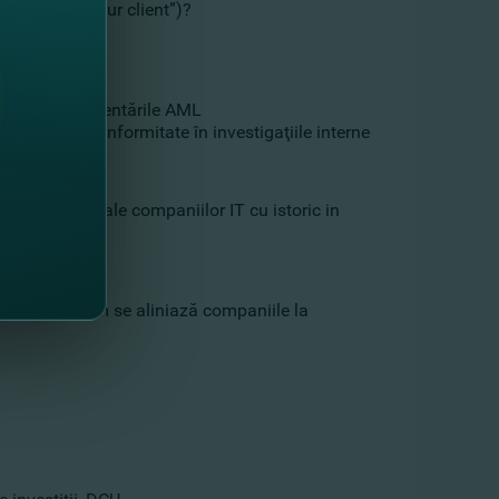
nţii („know your client”)?
 risc?
 aplice reglementările AML
iţerului de conformitate în investigaţiile interne
ii customizate ale companiilor IT cu istoric in
de comerţ? Cum se aliniază companiile la