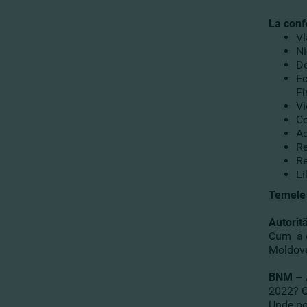
La confe
Vl
Ni
Do
Ec
F
Vi
Co
Ad
Re
Re
Li
Temele 
Autorit
Cum a d
Moldovei
BNM
– 
2022? C
Unde pot