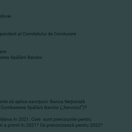
ldovei
ependent al Comitetului de Conducere
are
erea Spălării Banilor
nte să aplice sancţiuni: Banca Naţională
i Combaterea Spălării Banilor („Serviciul”)?
ldova în 2021. Care sunt previziunile pentru
ări a primit în 2021? Ce preconizează pentru 2022?