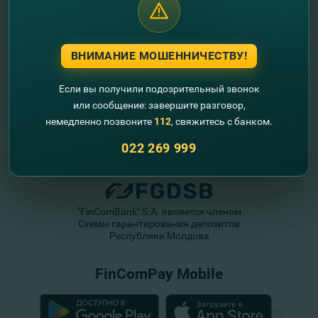
ВНИМАНИЕ МОШЕННИЧЕСТВУ!
Если вы получили подозрительный звонок
или сообщение: завершите разговор,
немедленно позвоните
112
, свяжитесь с банком.
022 269 999
"FinComBank" S.A. является членом
Схемы гарантирования депозитов
Республики Молдова
FinComPay Mobile