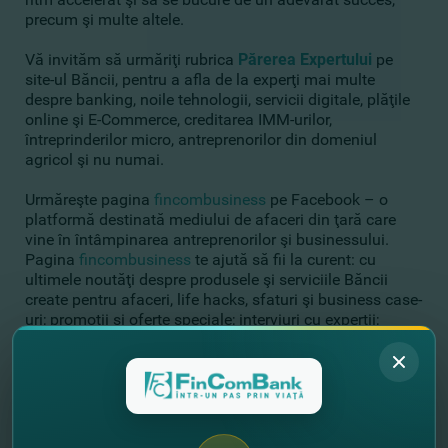
precum şi multe altele.
Vă invităm să urmăriţi rubrica
Părerea Expertului
pe
site-ul Băncii, pentru a afla de la experţi mai multe
despre banking, noile tehnologii, servicii digitale, plăţile
online şi E-Commerce, creditarea
IMM-urilor,
întreprinderilor micro, antreprenorilor din domeniul
agricol şi nu numai.
Urmăreşte pagina
fincombusiness
pe Facebook – o
platformă destinată mediului de afaceri din ţară care
vine în întâmpinarea antreprenorilor şi businessului.
Pagina
fincombusiness
te ajută să fii la curent: cu
ultimele noutăţi despre produsele şi serviciile Băncii
create pentru afaceri, life hacks, sfaturi şi business case-
uri; promoţii şi oferte speciale; interviuri cu experţii;
afaceri de succes şi poveştile antreprenorilor din
Moldova şi multe altele.
//
Другие новости