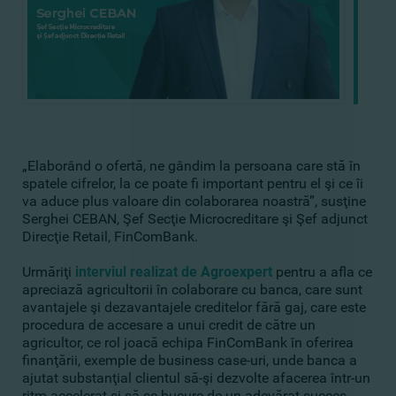
„Elaborând o ofertă, ne gândim la persoana care stă în
spatele cifrelor, la ce poate fi important pentru el şi ce îi
va aduce plus valoare din colaborarea noastră”, susţine
Serghei CEBAN, Şef Secţie Microcreditare şi Şef adjunct
Direcţie Retail,
FinComBank.
Urmăriţi
interviul realizat de Agroexpert
pentru a afla ce
apreciază agricultorii în colaborare cu banca, care sunt
avantajele şi dezavantajele creditelor fără gaj, care este
procedura de accesare a unui credit de către un
agricultor, ce rol joacă echipa FinComBank în oferirea
finanţării, exemple de business case-uri, unde banca a
ajutat substanţial clientul să-şi dezvolte afacerea într-un
ritm accelerat şi să se bucure de un adevărat succes,