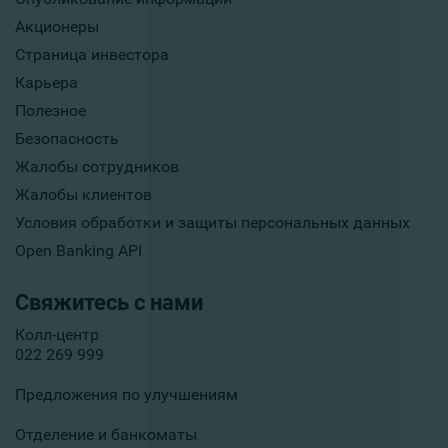
Акционеры
Страница инвестора
Карьера
Полезное
Безопасность
Жалобы сотрудников
Жалобы клиентов
Условия обработки и защиты персональных данных
Open Banking API
Свяжитесь с нами
Колл-центр
022 269 999
Предложения по улучшениям
Отделение и банкоматы