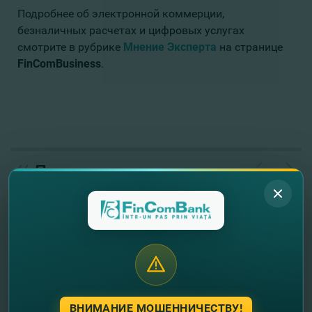
Подробнее об электронной коммерции,
безналичных расчетах и ​​цифровых услугах
смотрите в рубрике
Мнение Эксперт
а
на странице
FinComBusiness
.
//
Другие новости
ВНИМАНИЕ МОШЕННИЧЕСТВУ!