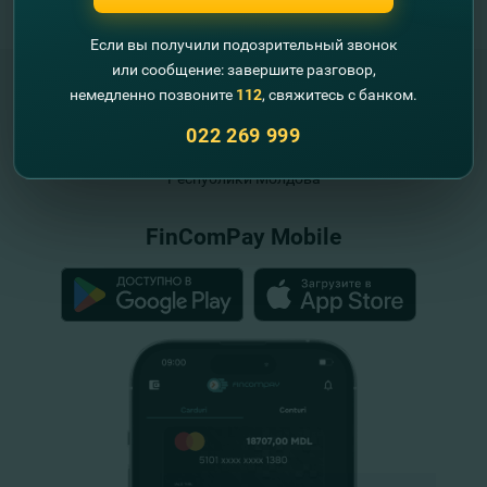
Если вы получили подозрительный звонок
или сообщение: завершите разговор,
немедленно позвоните
112
, свяжитесь с банком.
022 269 999
"FinComBank" S.A. является членом
Схемы гарантирования депозитов
Республики Молдова
FinComPay Mobile