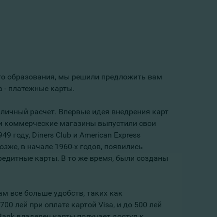
го образования, мы решили предложить вам
 - платежные карты.
наличный расчет. Впервые идея внедрения карт
 и коммерческие магазины выпустили свои
 году, Diners Club и American Express
зже, в начале 1960-х годов, появились
редитные карты. В то же время, были созданы
м все больше удобств, таких как
700 лей при оплате картой Visa, и до 500 лей
mBank владелец карты получает доступ к