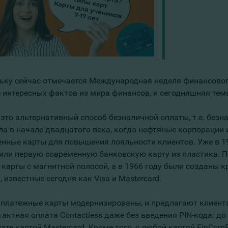
ьку сейчас отмечается Международная неделя финансово
 интересных фактов из мира финансов, и сегодняшняя тема
 это альтернативный способ безналичной оплаты, т.е. без
ла в начале двадцатого века, когда нефтяные корпорации
нные карты для повышения лояльности клиентов. Уже в 1949
или первую современную банковскую карту из пластика. По
 карты с магнитной полосой, а в 1966 году были созданы к
 известные сегодня как Visa и Mastercard.
 платежные карты модернизированы, и предлагают клиента
актная оплата Contactless даже без введения PIN-кода: до 
лате картой Mastercard. Кроме того, с любой картой FinCo