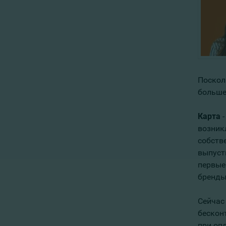
Поскол
больше
Карта
-
возник
собстве
выпуст
первые
бренды,
Сейчас
бесконт
при оп