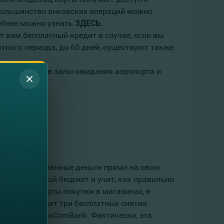
большинство анковских операций можно
обнее можно узнать
ЗДЕСЬ
.
ет вам бесплатный кредит в случае, если вы
отного периода, до 60 дней, существуют также
жа, доступом в залы ожидания аэропорта и
м лимитом
получать карманные деньги прямо на свою
анировать свой бюджет и учит, как правильно
помощью карты покупки в магазинах, в
сяц он получает три бесплатных снятия
анкоматах FinComBank. Фактически, эта