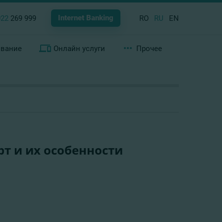
Internet Banking
022
269 999
RO
RU
EN
ование
Онлайн услуги
Прочее
рт и их особенности