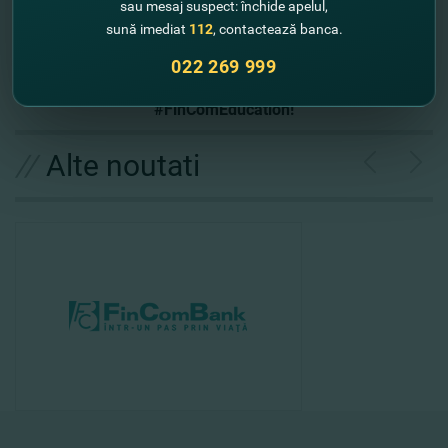
sau mesaj suspect: închide apelul,
получите диплом отличника. Удачи!
sună imediat
112
, contactează banca.
022 269 999
Добро пожаловать в цифровой финансовый мир с
#FinComEducation!
//
Alte noutati