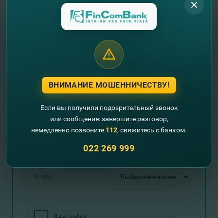
программу финансирования, которая соответствует
Вашим потребностям. Также,
Вы можете оставить
нам свои контактные данные
, и мы перезвоним
Вам.
#FinComBusiness – партнёр вашего успеха!
ВНИМАНИЕ МОШЕННИЧЕСТВУ!
Если вы получили подозрительный звонок
Оставьте свои контактные данные и
или сообщение: завершите разговор,
мы Вам перезвоним!
немедленно позвоните
112
, свяжитесь с банком.
022 269 999
+373