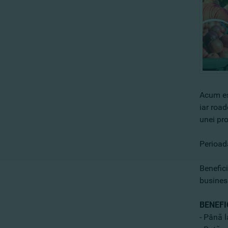
Acum est
iar roa
unei pro
Perioad
Benefic
business
BENEFI
- Până 