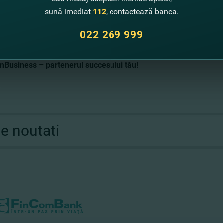
ie de necesităţile specifice de dezvoltare a afacerii sale.
sună imediat
112
, contactează banca.
ză-te
în orice sucursală FinComBank S.A.
sau lasă-ne datele tal
022 269 999
ăruia specialistul FinComBank te va ajuta să alegi sursa de finan
Business – partenerul succesului tău!
te noutati