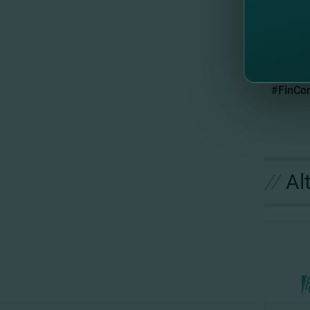
în funcţ
Adresea
cadrul c
#FinCom
//
Al