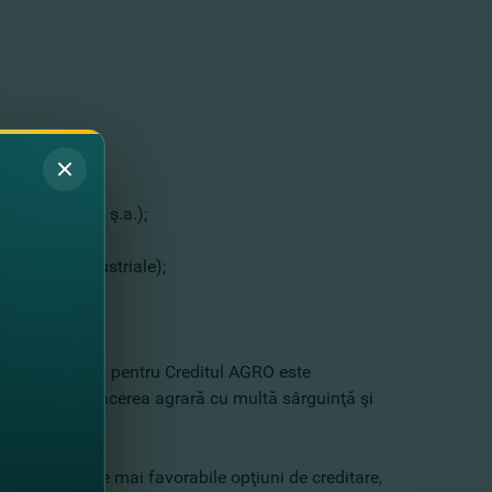
rilor agricole ş.a.);
.);
omerciale, industriale);
 tine. Promoţia pentru Creditul AGRO este
îşi dezvoltă afacerea agrară cu multă sârguinţă şi
i propune cele mai favorabile opţiuni de creditare,