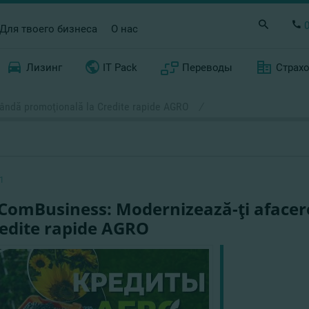
Для твоего бизнеса
О нас
Лизинг
IT Pack
Переводы
Страх
ândă promoţională la Credite rapide AGRO
/
1
ComBusiness: Modernizează-ţi aface
redite rapide AGRO