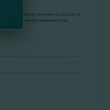
e de contact, iar noi vom reveni cu un sunet, în
ţare potrivită nevoilor businessului tău.