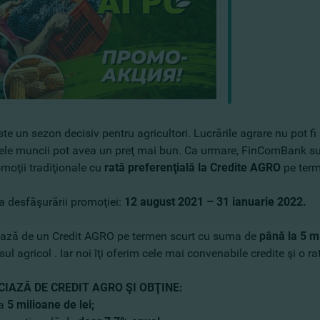
e un sezon decisiv pentru agricultori. Lucrările agrare nu pot fi 
dele muncii pot avea un preţ mai bun. Ca urmare, FinComBank sus
moţii tradiţionale cu
rată preferenţială la Credite AGRO
pe term
a desfăşurării promoţiei:
12 august 2021 – 31 ianuarie 2022.
iază de un Credit AGRO pe termen scurt cu suma de
până la 5 mi
ul agricol . Iar noi îţi oferim cele mai convenabile credite şi o r
CIAZĂ DE CREDIT AGRO ŞI OBŢINE:
la
5 milioane de lei;