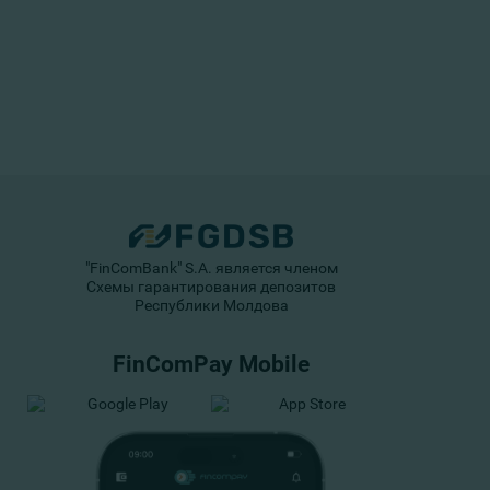
"FinComBank" S.A. является членом
Схемы гарантирования депозитов
Республики Молдова
FinComPay Mobile