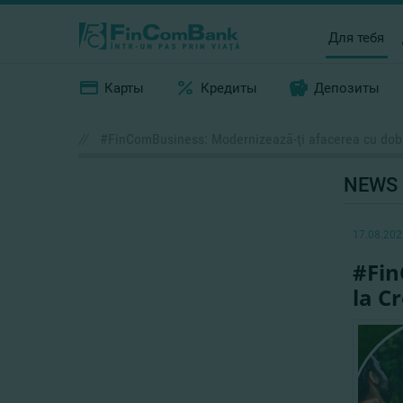
Для тебя
Карты
Кредиты
Депозиты
//
#FinComBusiness: Modernizează-ţi afacerea cu dob
NEWS
17.08.202
#Fin
la C