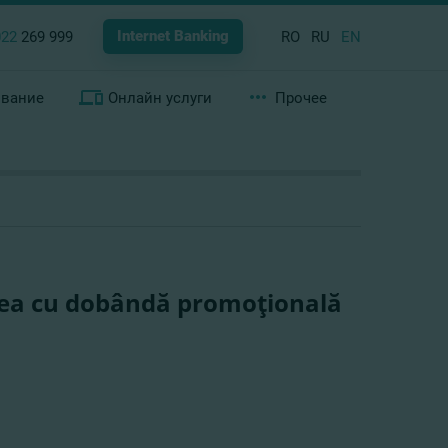
Internet Banking
022
269 999
RO
RU
EN
ование
Онлайн услуги
Прочее
rea cu dobândă promoţională