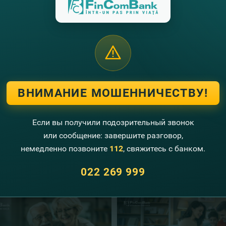
u-se la cele mai performante categorii şi obţinând cea mai mare 
 din totalul emise)
.
e conversionale
- reprezintă un produs adresat clienţilor corporat
area se realizează în echivalentul MDL a sumei exprimate în USD 
mai multe informaţii:
, Republica Moldova, str.Puskin, 26
373-22) 26-99-99
ВНИМАНИЕ МОШЕННИЧЕСТВУ!
: fincom@fincombank.com
e:
fincombank.cоm
Если вы получили подозрительный звонок
или сообщение: завершите разговор,
немедленно позвоните
112
, свяжитесь с банком.
угие новости
022 269 999