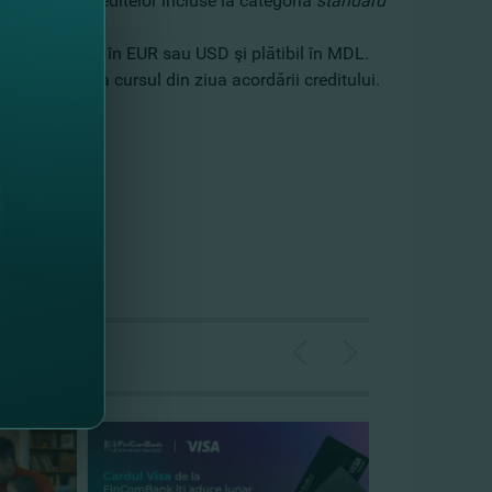
pondere a creditelor incluse la categoria
standard
ivi, denominat în EUR sau USD şi plătibil în MDL.
sau EUR, la cursul din ziua acordării creditului.