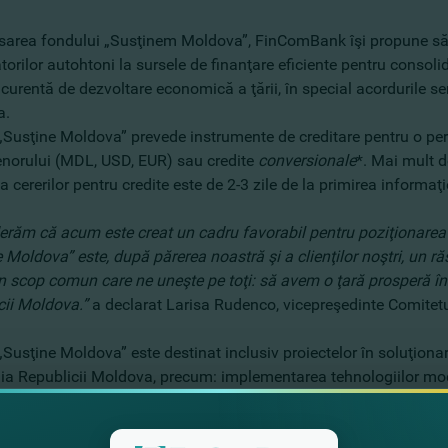
nsarea fondului „Susţinem Moldova”, FinComBank îşi propune să fa
orilor autohtoni la sursele de finanţare eficiente pentru consolid
urentă de dezvoltare economică a ţării, în special acordurile se
a.
„Susţine Moldova” prevede instrumente de creditare pentru o per
enorului (MDL, USD, EUR) sau credite
conversionale
*. Mai mult de
a cererilor pentru credite este de 2-3 zile de la primirea informaţi
erăm că acum este creat un cadru favorabil pentru poziţionarea 
 Moldova” este, după părerea noastră şi a clienţilor noştri, un ră
scop comun care ne uneşte pe toţi: să avem o ţară prosperă în ca
cii Moldova.”
a declarat Larisa Rudenco, vicepreşedinte Comite
Susţine Moldova” este destinat inclusiv proiectelor în soluţiona
 Republicii Moldova, precum: implementarea tehnologiilor moderne
ea produselor vinicole, creşterea ciupercilor, producerea şi proce
 FinComBank a fost apreciat în clasamentul portofoliului de cre