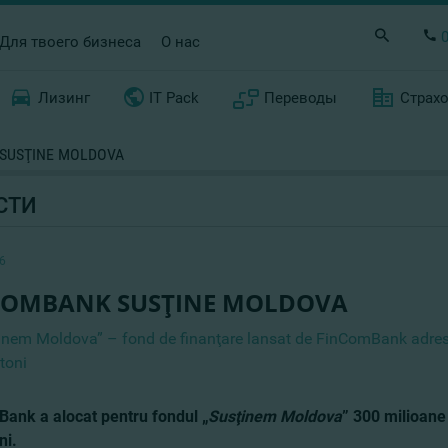
Для твоего бизнеса
О нас
Лизинг
IT Pack
Переводы
Страх
SUSŢINE MOLDOVA
СТИ
6
COMBANK SUSŢINE MOLDOVA
inem Moldova” – fond de finanţare lansat de FinComBank adresat 
toni
ank a alocat pentru fondul „
Susţinem Moldova
” 300 milioane 
ni.