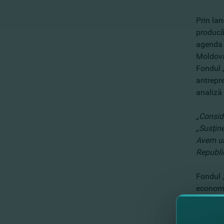
Prin la
producăt
agenda c
Moldov
Fondul 
antrepr
analiză 
„Consid
„Susţine
Avem un 
Republi
Fondul „
economia
fabricar
Recent,