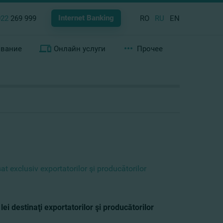
Internet Banking
022
269 999
RO
RU
EN
ование
Онлайн услуги
Прочее
exclusiv exportatorilor şi producătorilor
lei destinaţi exportatorilor şi producătorilor