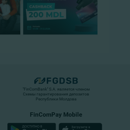
"FinComBank" S.A. является членом
Схемы гарантирования депозитов
Республики Молдова
FinComPay Mobile