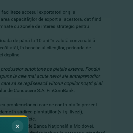
ciliteze accesul exportatorilor şi a
area capacităţilor de export al acestora, dat fiind
mnate cu zonele de interes strategic pentru
ioadă de până la 10 ani în valută convenabilă
cât atât, în beneficiul clienţilor, perioada de
ei depline.
produselor autohtone pe pieţele externe. Fondul
spuns la cele mai acute nevoi ale antreprenorilor.
re să se regăsească viitorul copiilor noştri şi al
tului de Conducere S.A. FinComBank.
rea problemelor cu care se confruntă în prezent
 în sădirea plantaţiilor (vii şi livezi),
sarea laptelui etc.
dite prezentat de Banca Naţională a Moldovei,