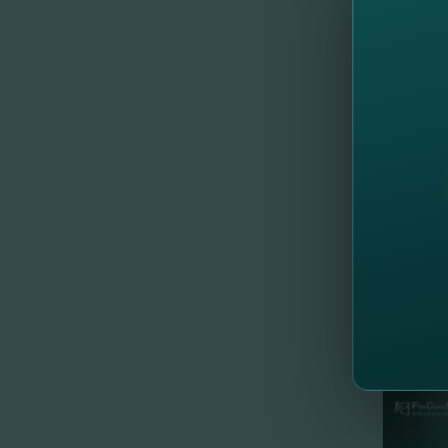
clasând
(82,78%
*
Credit
Ramburs
Pentru 
МD-2012
Теl.: (+
E-mail
Web sit
//
Др