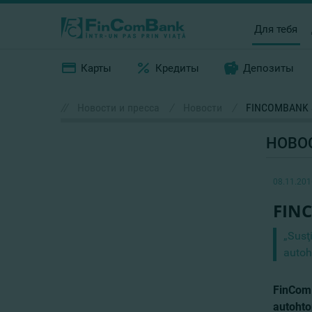
Для тебя
Карты
Кредиты
Депозиты
//
Новости и пресса
/
Новости
/
FINCOMBANK 
НОВО
08.11.201
FIN
„Susţ
autoh
FinComB
autohto