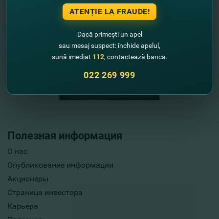
ATENȚIE LA FRAUDE!
Dacă primești un apel
sau mesaj suspect: închide apelul,
sună imediat
112
, contactează banca.
022 269 999
Полезная информация
О нас
Опубликование информации
Акционеры
Страница инвестора
Карьера