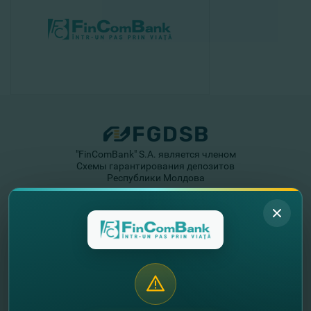
"FinComBank" S.A. является членом
Схемы гарантирования депозитов
Республики Молдова
FinComPay Mobile