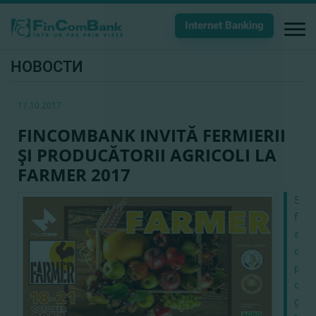
Internet Banking
НОВОСТИ
17.10.2017
FINCOMBANK INVITĂ FERMIERII
ŞI PRODUCĂTORII AGRICOLI LA
FARMER 2017
Solu
fina
acce
cu
porţ
de
gran