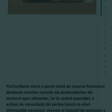
în
măr
de
40%
-
ofer
de
Fin
în
cadr
expo
Farm
201
FinComBank oferă o gamă vastă de resurse financiare
destinate nevoilor curente ale producătorilor din
sectorul agro-alimentar, iar în cadrul expoziţiei, o
echipă de consultanţi din partea băncii va oferi
informaţiile necesare, precum şi instruiri de accesare a