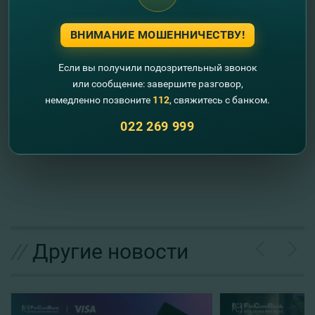
European pentru Europa de Sud-Est (European Fund for
Southeast Europe), Corporaţia pentru investiţii străine
ВНИМАНИЕ МОШЕННИЧЕСТВУ!
private (Overseas Private Investment Corporation (OPIC),
FinComBank este membru al Proiectul de Servicii
Если вы получили подозрительный звонок
Financiare Rurale şi Dezvoltarea Businessului Agricol
или сообщение: завершите разговор,
(IFAD), al Proiectului de Investiţii şi Servicii Rurale (RISP),
немедленно позвоните
112
, свяжитесь с банком.
precum şi al Proiectului de Ameliorare a Competitivităţii,
faza I şi II (PACI, PACII).Anchor.
022 269 999
//
Другие новости