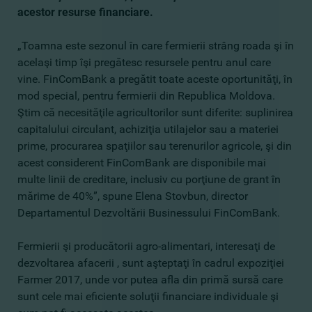
acestor resurse financiare.
„Toamna este sezonul în care fermierii strâng roada şi în
acelaşi timp îşi pregătesc resursele pentru anul care
vine. FinComBank a pregătit toate aceste oportunităţi, în
mod special, pentru fermierii din Republica Moldova.
Ştim că necesităţile agricultorilor sunt diferite: suplinirea
capitalului circulant, achiziţia utilajelor sau a materiei
prime, procurarea spaţiilor sau terenurilor agricole, şi din
acest considerent FinComBank are disponibile mai
multe linii de creditare, inclusiv cu porţiune de grant în
mărime de 40%”, spune Elena Stovbun, director
Departamentul Dezvoltării Businessului FinComBank.
Fermierii şi producătorii agro-alimentari, interesaţi de
dezvoltarea afacerii , sunt aşteptaţi în cadrul expoziţiei
Farmer 2017, unde vor putea afla din primă sursă care
sunt cele mai eficiente soluţii financiare individuale şi