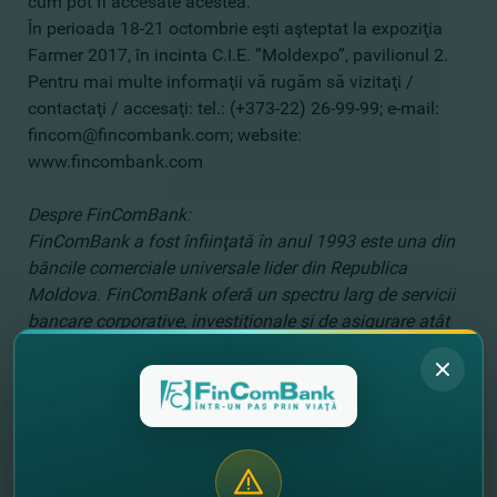
cum pot fi accesate acestea.
În perioada 18-21 octombrie eşti aşteptat la expoziţia
Farmer 2017, în incinta C.I.E. ”Moldexpo”, pavilionul 2.
Pentru mai multe informaţii vă rugăm să vizitaţi /
contactaţi / accesaţi: tеl.: (+373-22) 26-99-99; e-mail:
fincom@fincombank.com; website:
www.fincombank.com
Despre FinComBank:
FinComBank a fost înfiinţată în anul 1993 este una din
băncile comerciale universale lider din Republica
Moldova. FinComBank oferă un spectru larg de servicii
bancare corporative, investiţionale şi de asigurare atât
cetăţenilor locali, cât şi persoanelor străine. Printre
clienţii FinComBank se numără persoane fizice,
businessul micro, mic şi mijlociu, la fel şi întreprinderile
mari, care reprezintă toate sectoarele de bază a
economiei ţării. Pe parcursul mai multor ani banca are o
colaborare de succes cu Banca Mondială, Fondul