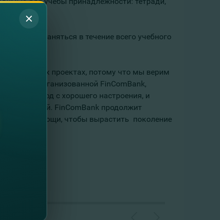
ходимые для учебы принадлежности: тетради,
зм будет сохраняться в течение всего учебного
в в учебе.
творительных проектах, потому что мы верим
 кампании, организованной FinComBank,
 учебный год с хорошего настроения, и
инадлежностей. FinComBank продолжит
даются в помощи, чтобы вырастить поколение