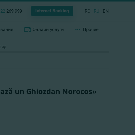
Internet Banking
022
269 999
RO
RU
EN
ование
Онлайн услуги
Прочее
ряд
ză un Ghiozdan Norocos»