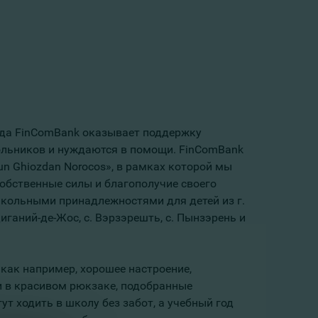
ода FinComBank оказывает поддержку
льников и нуждаются в помощи. FinComBank
n Ghiozdan Norocos», в рамках которой мы
обственные силы и благополучие своего
школьными принадлежностями для детей из г.
здиганий-де-Жос, с. Вэрзэрешть, с. Пынзэрень и
 как например, хорошее настроение,
в красивом рюкзаке, подобранные
ут ходить в школу без забот, а учебный год