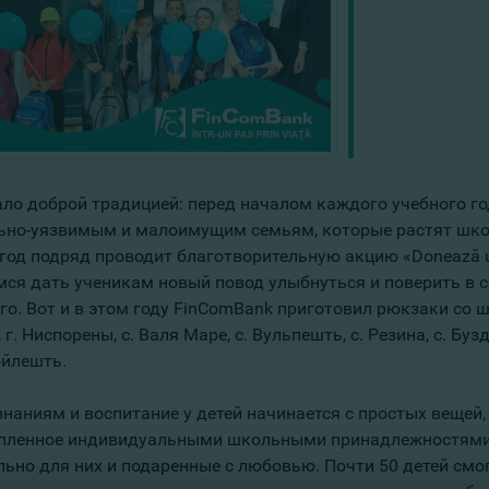
ало доброй традицией: перед началом каждого учебного г
ьно-уязвимым и малоимущим семьям, которые растят шко
 год подряд проводит благотворительную акцию «Donează u
мся дать ученикам новый повод улыбнуться и поверить в с
го. Вот и в этом году FinComBank приготовил рюкзаки со 
 г. Ниспорены, с. Валя Маре, с. Вульпешть, с. Резина, с. Бу
ойлешть.
знаниям и воспитание у детей начинается с простых вещей,
пленное индивидуальными школьными принадлежностями 
льно для них и подаренные с любовью. Почти 50 детей смог