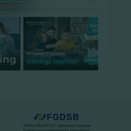
"FinComBank" S.A. является членом
Схемы гарантирования депозитов