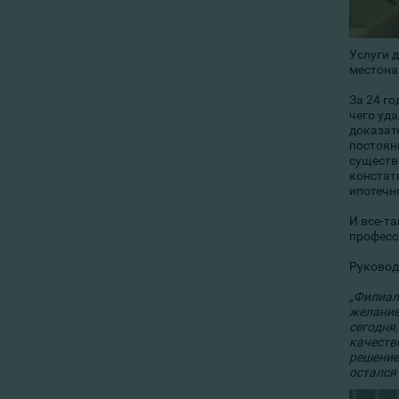
Услуги 
местона
За 24 г
чего уд
доказат
постоян
существ
констат
ипотечн
И все-т
професс
Руковод
„Филиал
желание
сегодня
качеств
решение
остался