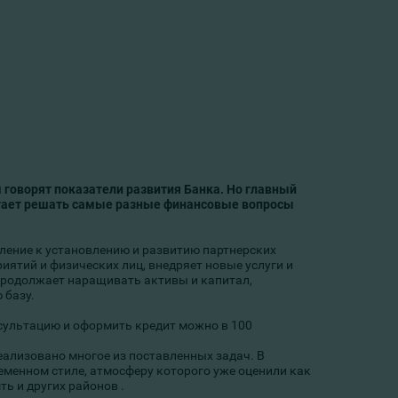
м говорят показатели развития Банка. Но главный
огает решать самые
разные финансовые вопросы
ление к установлению и развитию партнерских
ятий и физических лиц, внедряет новые услуги и
продолжает наращивать активы и капитал,
 базу.
сультацию и оформить кредит можно в 100
еализовано многое из поставленных задач. В
еменном стиле, атмосферу которого уже оценили как
ь и других районов .