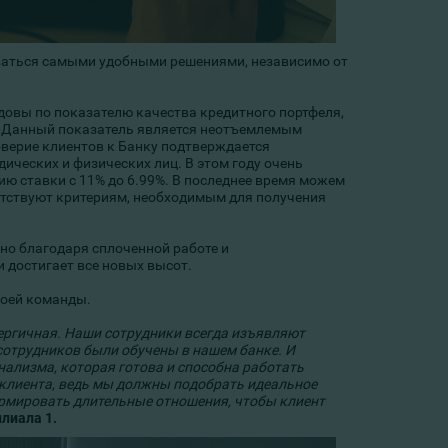
ваться самыми удобными решениями, независимо от
довы по показателю качества кредитного портфеля,
м. Данный показатель является неотъемлемым
верие клиентов к Банку подтверждается
ических и физических лиц. В этом году очень
ю ставки с 11% до 6.99%. В последнее время можем
ветствуют критериям, необходимым для получения
нно благодаря сплоченной работе и
 достигает все новых высот.
воей команды.
нергичная. Наши сотрудники всегда изъявляют
сотрудников были обучены в нашем банке. И
ализма, которая готова и способна работать
 клиента, ведь мы должны подобрать идеальное
формировать длительные отношения, чтобы клиент
лиала 1.