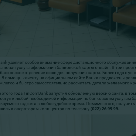
ank уделяет особое внимание сфере дистанционного обслуживания
а новая услуга оформления банковской карты онлайн. В три простых
 банковское отделение лишь для получения карты. Более года с усп
. В помощь клиенту на официальном сайте Банка предложены раз
м легко и быстро самостоятельно рассчитать детали желаемого кр
е этого года FinComBank запустил обновленную версию сайта, в т
доступ к любой необходимой информации по банковским услугам б
льзуемого гаджета в любое удобное время. Помимо этого, получи
шись к операторам колл-центра по телефону
(022) 26 99 99.