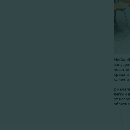
FinComB
запущен
посетив
кредита
клиента
В начал
легкий 
от испо
обратив