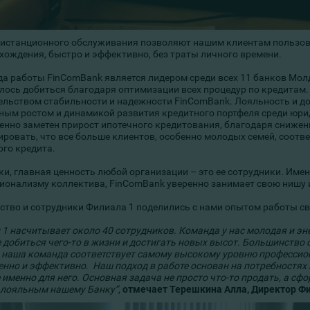
дистанционного обслуживания позволяют нашим клиентам пользо
хождения, быстро и эффективно, без траты личного времени.
ода работы FinComBank является лидером среди всех 11 банков Мол
алось добиться благодаря оптимизации всех процедур по кредита
ельством стабильности и надежности FinComBank. Лояльность и до
ным ростом и динамикой развития кредитного портфеля среди юрид
енно заметен прирост ипотечного кредитования, благодаря снижени
ировать, что все больше клиентов, особенно молодых семей, соот
ого кредита.
аки, главная ценность любой организации – это ее сотрудники. Име
ионализму коллектива, FinComBank уверенно занимает свою нишу и
ство и сотрудники Филиала 1 поделились с нами опытом работы с
 1 насчитывает около 40 сотрудников. Команда у нас молодая и э
 добиться чего-то в жизни и достигать новых высот. Большинство 
, наша команда соответствует самому высокому уровню профессион
енно и эффективно. Наш подход в работе основан на потребностях
 именно для него. Основная задача не просто что-то продать, а с
 лояльным нашему Банку”
,
отмечает Терешкина Алла, Директор Фи