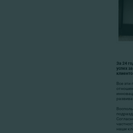
За 24 г
успех з
клиенто
Все эти
отношен
инновац
развива
Восполь
подразд
Согласн
частнос
наши кл