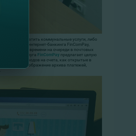
м порядке оплатить коммунальные услуги, либо
мощью услуги интернет-банкинга FinComPay,
нно, без траты времени на очереди в почтовых
Более того, услуга
FinComPay
предлагает целую
твление переводов на счета, как открытые в
нлайн 24/7, отображение архива платежей,
.