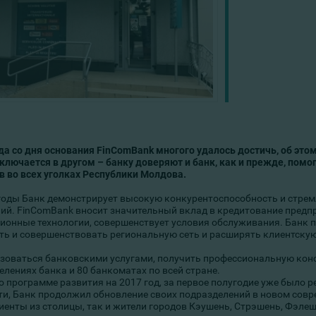
ода
со дня основания FinComBank
многого удалось достичь,
об это
аключается в другом – банку доверяют и банк, как и прежде, пом
в во всех уголках Республики Молдова.
 годы Банк демонстрирует высокую конкурентоспособность и стрем
ий. FinComBank вносит значительный вклад в кредитование предпри
ионные технологии, совершенствует условия обслуживания. Банк 
ть и совершенствовать региональную сеть и расширять клиентскую
зоваться банковскими услугами, получить профессиональную кон
елениях банка и 80 банкоматах по всей стране.
о программе развития на 2017 год, за первое полугодие уже было р
ти, Банк продолжил обновление своих подразделений в новом совр
иенты из столицы, так и жители городов Кэушень, Стрэшень, Фэлешт