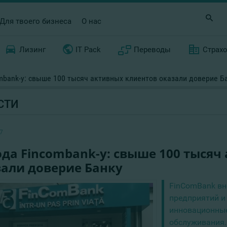
Для твоего бизнеса
О нас
Лизинг
IT Pack
Переводы
Страх
ombank-у: свыше 100 тысяч активных клиентов оказали доверие Б
СТИ
7
ода Fincombank-у: свыше 100 тыся
зали доверие Банку
FinComBank вн
предприятий и 
инновационные
обслуживания.