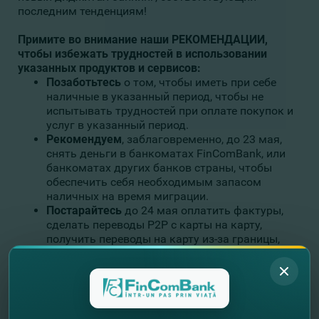
последним тенденциям!
Примите во внимание наши РЕКОМЕНДАЦИИ,
чтобы избежать трудностей в использовании
указанных продуктов и сервисов:
Позаботьтесь
о том, чтобы иметь при себе
наличные в указанный период, чтобы не
испытывать трудностей при оплате покупок и
услуг в указанный период.
Рекомендуем
, заблаговременно, до 23 мая,
снять деньги в банкоматах FinComBank, или
банкоматах других банков страны, чтобы
обеспечить себя необходимым запасом
наличных на время миграции.
Постарайтесь
до 24 мая оплатить фактуры,
сделать переводы Р2Р с карты на карту,
получить переводы на карту из-за границы,
если вы их ожидаете, провести конверсионные
и прочие операции по картам и карточным
счетам, или сделать это уже 24 мая после
15:00, когда карты вновь станут активными и
будут работать в обычном режиме.