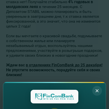
ставка нет! Получайте стабильно
4%
годовых в
молдавских леях
в течение 25 месяцев. С
Депозитом STABIL можно планировать и быть
уверенным в завтрашнем дне, т.к ставка является
фиксированной, а это значит, что она не изменится
целых 2 года!
Если вы мечтаете о красивой свадьбе, подумываете
о собственном жилье или планируете
незабываемый отдых, воспользуйтесь нашими
предложениями, участвуйте в розыгрыше подарков,
и удивите своих близких в новогодние праздники!
Ждем вас
в отделениях FinComBank
до 25 декабря!
Не упустите возможность, порадуйте себя и своих
близких!
Узнайте подробнее
о всех видах депозитов
FinComBank
. С официальным Регламентом можно
ознакомиться
здесь
.
Оставьте свои контактные данные, и мы с
вами
!
свяжемся