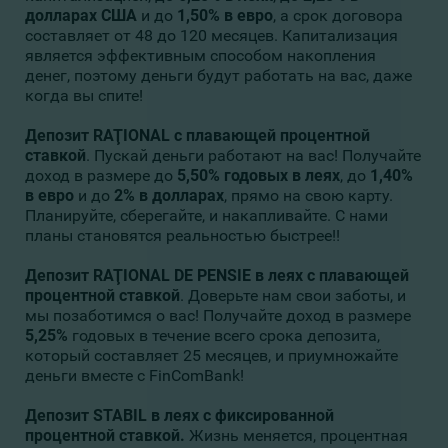
долларах США
и до
1,50% в евро
, а срок договора
составляет от 48 до 120 месяцев. Капитализация
является эффективным способом накопления
денег, поэтому деньги будут работать на вас, даже
когда вы спите!
Депозит RAŢIONAL
с плавающей процентной
ставкой
. Пускай деньги работают на вас! Получайте
доход в размере до
5
,50
%
годовых
в леях
, до
1
,
40%
в евро
и до
2%
в долларах
, прямо на свою карту.
Планируйте, сберегайте, и накапливайте. С нами
планы становятся реальностью быстрее!!
Депозит
RAŢIONAL DE PENSIE
в леях с плавающей
процентной ставкой
. Доверьте нам свои заботы, и
мы позаботимся о вас! Получайте доход в размере
5,
2
5%
годовых в течение всего срока депозита,
который составляет 25 месяцев, и приумножайте
деньги вместе с FinComBank!
Депозит
STABIL
в леях с фиксированной
процентной ставкой
.
Жизнь меняется, процентная