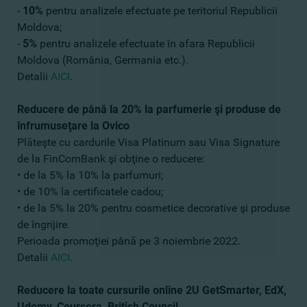
-
10%
pentru analizele efectuate pe teritoriul Republicii
Moldova;
-
5%
pentru analizele efectuate în afara Republicii
Moldova (România, Germania etc.).
Detalii
AICI
.
Reducere de până la 20% la parfumerie şi produse de
înfrumuseţare la Ovico
Plăteşte cu cardurile Visa Platinum sau Visa Signature
de la FinComBank şi obţine o reducere:
• de la 5% la 10% la parfumuri;
• de 10% la certificatele cadou;
• de la 5% la 20% pentru cosmetice decorative şi produse
de îngrijire.
Perioada promoţiei până pe 3 noiembrie 2022.
Detalii
AICI
.
Reducere la toate cursurile online 2U GetSmarter, EdX,
Udemy, Coursera, British Council