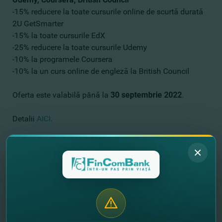
-15% reducere la toate cursurile online de scurtă durată
2U GetSmarter
-15% la toate cursurile
EdX
-25% reducere la toate cursurile
Udemy
-10% la programele
Coursera
-10% la un curs online de engleză la
British Council
Oferta este valabilă până la
30 septembrie 2022
.
Detalii
AICI
.
-20% reducere la bucătăria de autor şi petreceri private
la Lud's Pub
Cu cardurile premium Visa Platinum şi Visa Signature,
puteţi organiza o sărbătoare de familie sau o activitate
de team building şi puteţi savura bucătăria de autor cu o
reducere de 20%.
Perioada promoţiei: 22 octombrie 2021 - 22 octombrie