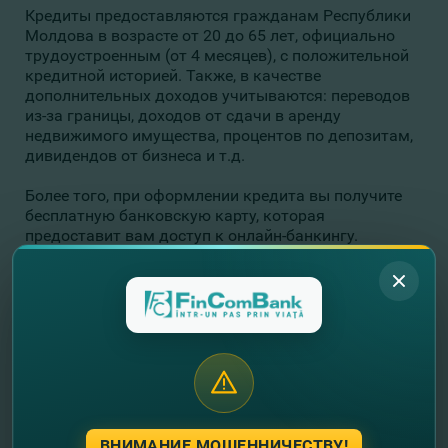
Кредиты предоставляются гражданам Республики
Молдова в возрасте от 20 до 65 лет, официально
трудоустроенным (от 4 месяцев), с положительной
кредитной историей. Также, в качестве
дополнительных доходов учитываются: переводов
из-за границы, доходов от сдачи в аренду
недвижимого имущества, процентов по депозитам,
дивидендов от бизнеса и т.д.
Более того, при оформлении кредита вы получите
бесплатную банковскую карту, которая
предоставит вам доступ к онлайн-банкингу.
Интернет Бэнкинг fincompay.com и приложение
FinComPay доступны 24/7, где бы вы ни находились,
и позволяют:
оплатить кредит онлайн;
открыть депозит онлайн с более высокой
процентной ставкой, чем в подразделениях
Банка;
открыть карту онлайн;
осуществлять P2P-переводы между
национальными и зарубежными банковскими
ВНИМАНИЕ МОШЕННИЧЕСТВУ!