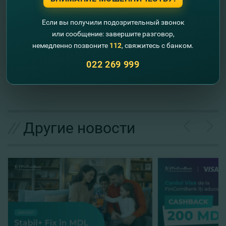
картами;
получать прямо на карту денежные переводы,
Если вы получили подозрительный звонок
отправленные через Western Union, Ria,
Золотая Корона, Контакт и Юнистрим;
или сообщение: завершите разговор,
оплачивать коммунальные услуги онлайн и
немедленно позвоните
112
, свяжитесь с банком.
многое другое.
022 269 999
Запросите кредит онлайн
всего в несколько
кликов!
//
Другие новости