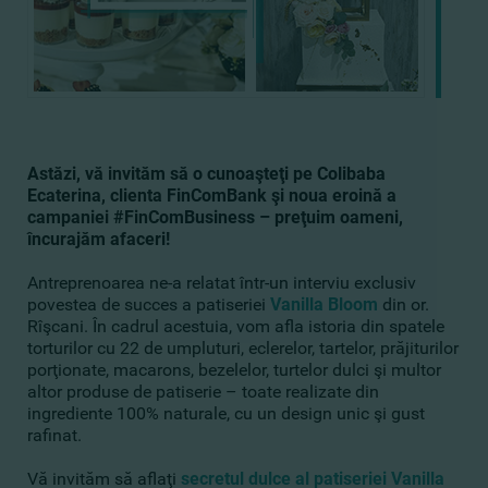
Astăzi, vă invităm să o cunoaşteţi pe Colibaba
Ecaterina, clienta FinComBank şi noua eroină a
campaniei
#FinComBusiness
– preţuim oameni,
încurajăm afaceri!
Antreprenoarea ne-a relatat într-un interviu exclusiv
povestea de succes a patiseriei
Vanilla Bloom
din or.
Rîşcani. În cadrul acestuia, vom afla istoria din spatele
torturilor cu 22 de umpluturi, eclerelor, tartelor, prăjiturilor
porţionate, macarons, bezelelor, turtelor dulci şi multor
altor produse de patiserie – toate realizate din
ingrediente 100% naturale, cu un design unic şi gust
rafinat.
Vă invităm să aflaţi
secretul dulce al patiseriei Vanilla