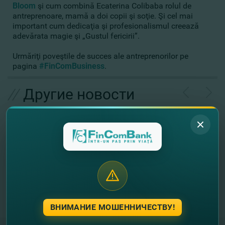
Bloom
şi cum combină Ecaterina Colibaba rolul de
antreprenoare, mamă a doi copii şi soţie. Şi cel mai
important cum dedicaţia şi profesionalismul creează
adevărata magie şi „Gustul fericirii”.
Urmăriţi poveştile de succes ale antreprenorilor pe
pagina
#FinComBusiness
.
//
Другие новости
ВНИМАНИЕ МОШЕННИЧЕСТВУ!