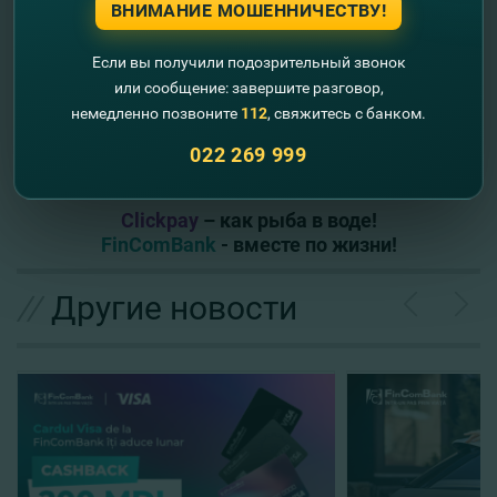
ВНИМАНИЕ МОШЕННИЧЕСТВУ!
Clickpay.md
- сокращает большие расстояния и
Если вы получили подозрительный звонок
помогает быть ближе к родным и близким, где бы
или сообщение: завершите разговор,
вы ни находились!
немедленно позвоните
112
, свяжитесь с банком.
022 269 999
Clickpay
– как рыба в воде!
FinComBank
- вместе по жизни!
//
Другие новости