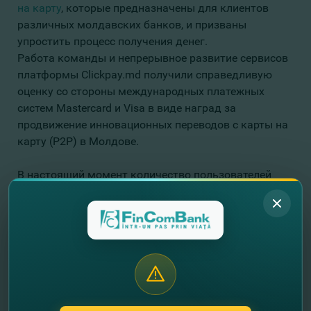
на карту
, которые предназначены для клиентов
различных молдавских банков, и призваны
упростить процесс получения денег.
Работа команды и непрерывное развитие сервисов
платформы Clickpay.md получили справедливую
оценку со стороны международных платежных
систем Mastercard и Visa в виде наград за
продвижение инновационных переводов с карты на
карту (P2P) в Молдове.
В настоящий момент количество пользователей
платформы
Clickpay.md
намного превысило 500
000. Награды, полученные Clickpay.md в рамках
конкурса «
Marca comercială a anului 2020
», который
был организован Торгово-промышленной палатой
Республики Молдова в партнерстве с
Государственным агентством интеллектуальной
собственности демонстрирует высокую оценку
бренда
Clickpay.md
в этом конкурсе.