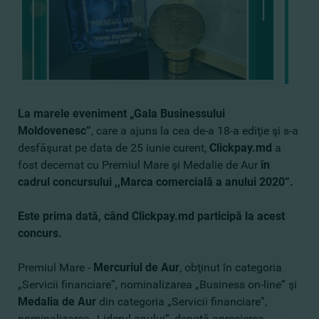
La marele eveniment „Gala Businessului
Moldovenesc”
, care a ajuns la cea de-a 18-a ediţie şi s-a
desfăşurat pe data de 25 iunie curent,
Clickpay.md
a
fost decernat cu Premiul Mare şi Medalie de Aur
în
cadrul concursului ,,Marca comercială a anului 2020”.
Este prima dată, când Clickpay.md participă la acest
concurs.
Premiul Mare -
Mercuriul de Aur
, obţinut în categoria
„Servicii financiare”, nominalizarea „Business on-line” şi
Medalia de Aur
din categoria „Servicii financiare”,
nominalizarea „Liderul anului”, denotă aprecierea