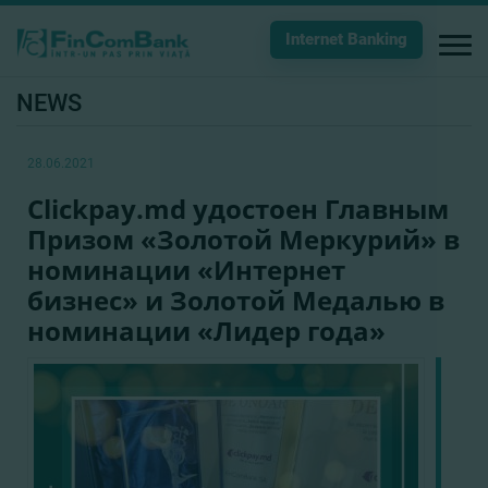
Internet Banking
NEWS
28.06.2021
Clickpay.md удостоен Главным
Призом «Золотой Меркурий» в
номинации «Интернет
бизнес» и Золотой Медалью в
номинации «Лидер года»