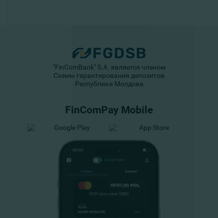
"FinComBank" S.A. является членом
Схемы гарантирования депозитов
Республики Молдова
FinComPay Mobile