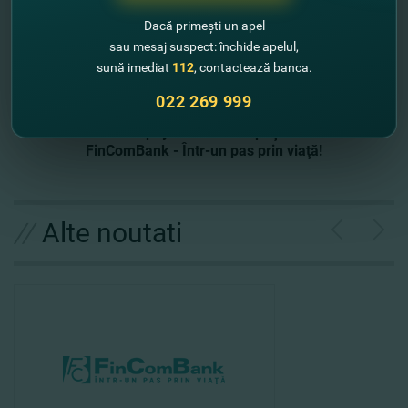
fii mai aproape de familie şi de cei dragi, oriunde nu te-
Dacă primești un apel
ai afla!
sau mesaj suspect: închide apelul,
sună imediat
112
, contactează banca.
022 269 999
Clickpay – cât ai zice peşte!
FinComBank - Într-un pas prin viaţă!
//
Alte noutati