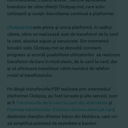
brandului de către clienţii Clickpay.md, care activ
utilizează şi susţin dezvoltarea continuă a platformei.
Clickpay.md
este prima şi unica platformă, în cadrul
căreia, zilnic se realizează sute de transferuri de la card
la card, absolut sigure şi securizate. Din momentul
lansării sale, Clickpay.md se dezvoltă constant,
progresiv şi acordă posibilitate utilizatorilor să realizeze
transferuri de bani în mod clasic, de la card la card, dar
şi să efectueze transferuri către numărul de telefon
mobil al beneficiarului.
Pe lângă transferurile P2P realizate prin intermediul
platformei Clickpay, au fost lansate şi alte servicii, cum
ar fi
Transferurile de la card la card din străinătate
şi
Primirea transferurilor Zolotaya Korona direct pe card
,
destinate clienţilor diferitor bănci din Moldova, care vin
să simplifice procesul de expediere a banilor.