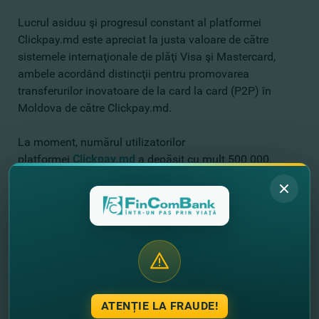
Lucrul asiduu şi progresul constant al platformei
Clickpay.md este apreciat la justa valoare de către
sistemele internaţionale de plăţi Visa şi Mastercard,
ambele acordând distincţii pentru promovarea
transferurilor inovatoare de la card la card (P2P) în
Moldova de către Clickpay.md.
La moment, numărul utilizatorilor
platformei
Clickpay.md
a depăşit cu mult 500 000.
Premiile obţinute de Clickpay.md în cadrul concursului
„Marca Comercială a anului 2020”, organizat de către
Camera de Comerţ şi Industrie a Republicii Moldova în
parteneriat cu Agenţia de Stat pentru Proprietatea
Intelectuală, demonstrează recunoaşterea înaltă a
brandului de către consumatorii din Republica Moldova
în cadrul acestei competiţii
.
ATENȚIE LA FRAUDE!
Clickpay.md
- micşorează distanţele mari şi te ajută să