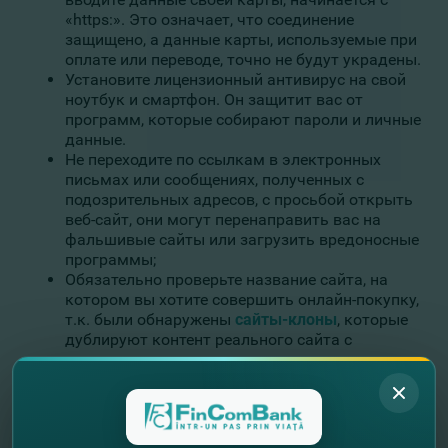
«https:». Это означает, что соединение
защищено, а данные карты, используемые при
оплате или переводе, точно не будут украдены.
Установите лицензионный антивирус на свой
ноутбук и смартфон. Он защитит вас от
программ, которые собирают пароли и личные
данные.
Не переходите по ссылкам в электронных
письмах или сообщениях, полученных с
подозрительных адресов, с просьбой открыть
веб-сайт, они могут перенаправить вас на
фальшивые сайты или загрузить вредоносные
программы;
Обязательно проверьте название сайта, на
котором вы хотите совершить онлайн-покупку,
т.к. были обнаружены
сайты-клоны
, которые
дублируют контент реального сайта с
похожим на него названием, но с
грамматическими ошибками в названии
самого адреса;
Не открывать документы, прикрепленные к
сообщениям, полученным с неизвестных