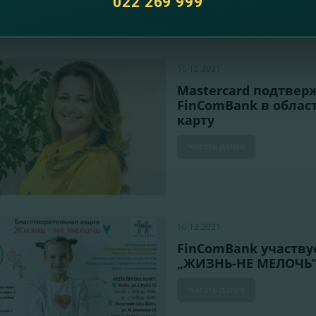
022 269 999
15.12.2021
Mastercard подтве
FinComBank в облас
карту
Читать далее
10.12.2021
FinComBank участву
„ЖИЗНЬ-НЕ МЕЛОЧЬ
Читать далее