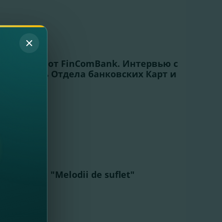
 торговли от FinComBank. Интервью с
ководитель Отдела банковских Карт и
в Ритейл
Концерта "Melodii de suflet"