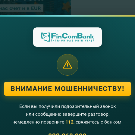
23.12.2021
Сервис электронной
Евгенией Косор, ру
Диджитал Продукто
Читать далее
ВНИМАНИЕ МОШЕННИЧЕСТВУ!
21.12.2021
FinComBank, спонсор 
Если вы получили подозрительный звонок
или сообщение: завершите разговор,
Читать далее
немедленно позвоните
112
, свяжитесь с банком.