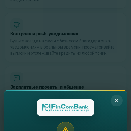
ввода паролей.
Контроль и push-уведомления
Будьте всегда на связи с бизнесом благодаря push-
уведомлениям в реальном времени, просматривайте
выписки и отслеживайте кредиты из любой точки.
Зарплатные проекты и общение
Быстро просматривайте и подписывайте
неподписанные зарплатные ведомости прямо в
приложении и общайтесь с банком через безопасные
сообщения.