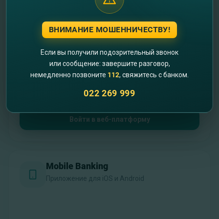
Выберите платформу для работы
ВНИМАНИЕ МОШЕННИЧЕСТВУ!
Internet Banking
Полная версия для desktop
Если вы получили подозрительный звонок
или сообщение: завершите разговор,
немедленно позвоните
112
, свяжитесь с банком.
022 269 999
Войти в веб-платформу
Mobile Banking
Приложение для iOS и Android