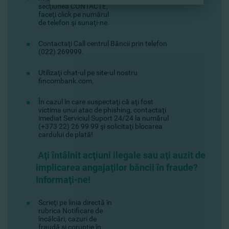
secţiunea CONTACTE,
faceţi click pe numărul
de telefon şi sunaţi-ne.
Contactaţi Сall centrul Băncii prin telefon
(022) 269999.
Utilizaţi chat-ul pe site-ul nostru
fincombank.com.
În cazul în care suspectaţi că aţi fost
victima unui atac de phishing, contactaţi
imediat Serviciul Suport 24/24 la numărul
(+373 22) 26 99 99 şi solicitaţi blocarea
cardului de plată!
Aţi întâlnit acţiuni ilegale sau aţi auzit de
implicarea angajaţilor băncii în fraude?
Informaţi-ne!
Scrieţi pe linia directă în
rubrica Notificare de
încălcări, cazuri de
fraudă şi corupţie în