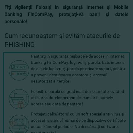
Fiţi vigilenţi! Folosiţi în siguranţă Internet şi Mobile
Banking FinComPay, protejaţi-vă banii şi datele
personale!
Cum recunoaştem şi evităm atacurile de
PHISHING
Păstraţi în siguranţă mijloacele de acces în Internet
Banking FinComPay: login-ul şi parola. Este interzis
de a scrie login-ul şi parola pe oricare suport, pentru
a preveni identificarea acestora şi accesul
neautorizat al terţilor !
Folosiţi o parolă cu grad înalt de securitate, evitând
utilizarea datelor personale, cum ar fi numele,
adresa sau data de naştere !
Protejaţi calculatorul cu un soft special anti-virus şi
accesaţi sistemul numai de pe dispozitive certificate
actualizând-ul periodic. Nu descărcaţi software
neautorizate !