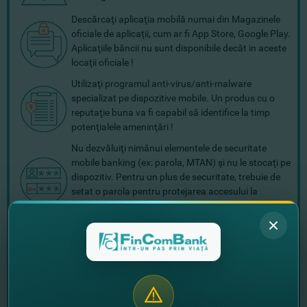
Descărcaţi aplicaţia mobilă numai din Magazinele
oficiale de aplicaţii, cum ar fi App Store, Google Play.
Aplicaţiile băncii nu sunt disponibile decât in aceste
locaţii oficiale !
Utilizaţi programul anti-virus/anti-malware
specializat pe dispozitive mobile. Un produs cu o
reputaţie buna va fi capabil să identifice la timp
potenţialele ameninţări !
Nu dezvăluiţi nimănui elementele de securitate
mobile banking (ex: parola, MTAN) şi nu le stocaţi pe
dispozitiv. Pentru un plus de securitate, trebuie de
setat o parola pentru protejarea accesului la
telefonul mobil, tabletă sau alt gadget !
Evitaţi utilizarea reţelelor Wi-Fi publice pentru
efectuarea tranzacţiilor online, întrucât acestea pot
fi utilizate pentru capturarea datelor transmise !
În caz de pierdere, furt sau copiere / accesarea
neautorizată a informaţiilor despre login şi parola,