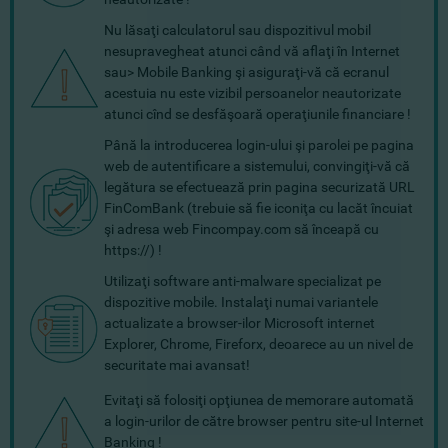
Nu lăsaţi calculatorul sau dispozitivul mobil
nesupravegheat atunci când vă aflaţi în Internet
sau> Mobile Banking şi asiguraţi-vă că ecranul
acestuia nu este vizibil persoanelor neautorizate
atunci cînd se desfăşoară operaţiunile financiare !
Până la introducerea login-ului şi parolei pe pagina
web de autentificare a sistemului, convingiţi-vă că
legătura se efectuează prin pagina securizată URL
FinComBank (trebuie să fie iconiţa cu lacăt încuiat
şi adresa web Fincompay.com să înceapă cu
https://) !
Utilizaţi software anti-malware specializat pe
dispozitive mobile. Instalaţi numai variantele
actualizate a browser-ilor Microsoft internet
Explorer, Chrome, Fireforx, deoarece au un nivel de
securitate mai avansat!
Evitaţi să folosiţi opţiunea de memorare automată
a login-urilor de către browser pentru site-ul Internet
Banking !