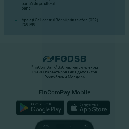
bancă de pe site-ul
băncii.
Apelaţi Call centrul Băncii prin telefon (022)
269999.
"FinComBank" S.A. является членом
Схемы гарантирования депозитов
Республики Молдова
FinComPay Mobile