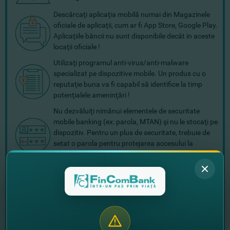
Descărcaţi aplicaţia mobilă numai din Magazinele
oficiale de aplicaţii, cum ar fi App Store, Google Play.
Aplicaţiile băncii nu sunt disponibile decât in aceste
locaţii oficiale !
Utilizaţi programul anti-virus/anti-malware
specializat pe dispozitive mobile. Un produs cu o
reputaţie buna va fi capabil să identifice la timp
potenţialele ameninţări !
Nu dezvăluiţi nimănui elementele de securitate
mobile banking (ex: parola, MTAN) şi nu le stocaţi pe
dispozitiv. Pentru un plus de securitate, trebuie de
setat o parola pentru protejarea accesului la
telefonul mobil, tabletă sau alt gadget !
Evitaţi utilizarea reţelelor Wi-Fi publice pentru
efectuarea tranzacţiilor online, întrucât acestea pot
fi utilizate pentru capturarea datelor transmise !
În caz de pierdere, furt sau copiere / accesarea
neautorizată a informaţiilor despre login şi parola,