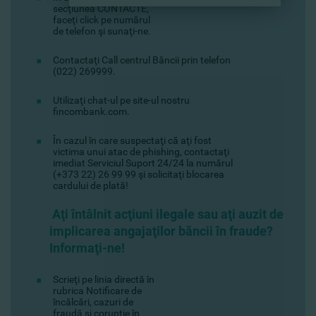
secţiunea CONTACTE,
faceţi click pe numărul
de telefon şi sunaţi-ne.
Contactaţi Сall centrul Băncii prin telefon
(022) 269999.
Utilizaţi chat-ul pe site-ul nostru
fincombank.com.
În cazul în care suspectaţi că aţi fost
victima unui atac de phishing, contactaţi
imediat Serviciul Suport 24/24 la numărul
(+373 22) 26 99 99 şi solicitaţi blocarea
cardului de plată!
Aţi întâlnit acţiuni ilegale sau aţi auzit de
implicarea angajaţilor băncii în fraude?
Informaţi-ne!
Scrieţi pe linia directă în
rubrica Notificare de
încălcări, cazuri de
fraudă şi corupţie în