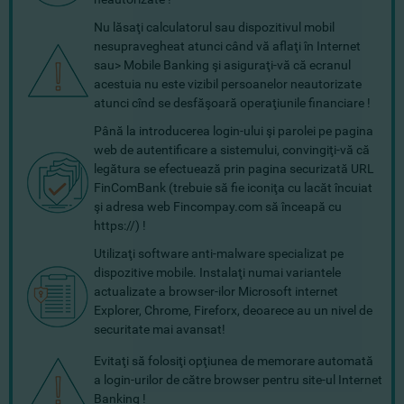
Nu lăsaţi calculatorul sau dispozitivul mobil
nesupravegheat atunci când vă aflaţi în Internet
sau> Mobile Banking şi asiguraţi-vă că ecranul
acestuia nu este vizibil persoanelor neautorizate
atunci cînd se desfăşoară operaţiunile financiare !
Până la introducerea login-ului şi parolei pe pagina
web de autentificare a sistemului, convingiţi-vă că
legătura se efectuează prin pagina securizată URL
FinComBank (trebuie să fie iconiţa cu lacăt încuiat
şi adresa web Fincompay.com să înceapă cu
https://) !
Utilizaţi software anti-malware specializat pe
dispozitive mobile. Instalaţi numai variantele
actualizate a browser-ilor Microsoft internet
Explorer, Chrome, Fireforx, deoarece au un nivel de
securitate mai avansat!
Evitaţi să folosiţi opţiunea de memorare automată
a login-urilor de către browser pentru site-ul Internet
Banking !