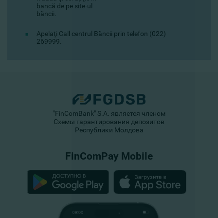
bancă de pe site-ul
băncii.
Apelaţi Call centrul Băncii prin telefon (022)
269999.
"FinComBank" S.A. является членом
Схемы гарантирования депозитов
Республики Молдова
FinComPay Mobile