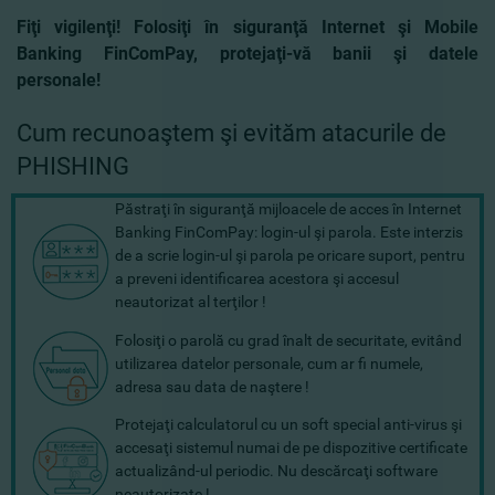
Fiţi vigilenţi! Folosiţi în siguranţă Internet şi Mobile
Banking FinComPay, protejaţi-vă banii şi datele
personale!
Cum recunoaştem şi evităm atacurile de
PHISHING
Păstraţi în siguranţă mijloacele de acces în Internet
Banking FinComPay: login-ul şi parola. Este interzis
de a scrie login-ul şi parola pe oricare suport, pentru
a preveni identificarea acestora şi accesul
neautorizat al terţilor !
Folosiţi o parolă cu grad înalt de securitate, evitând
utilizarea datelor personale, cum ar fi numele,
adresa sau data de naştere !
Protejaţi calculatorul cu un soft special anti-virus şi
accesaţi sistemul numai de pe dispozitive certificate
actualizând-ul periodic. Nu descărcaţi software
neautorizate !