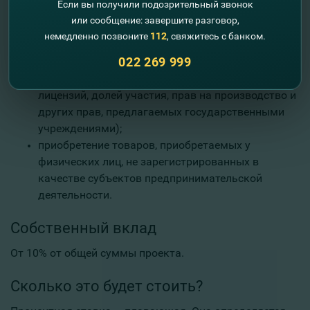
Если вы получили подозрительный звонок
среде;
или сообщение: завершите разговор,
приобретение/аренда земли и существующих
немедленно позвоните
112
, свяжитесь с банком.
производственных зданий/складов и т.д. ;
022 269 999
приобретение нематериальных активов (затраты
на финансирование, связанные с приобретением
лицензий, долей участия, прав на производство и
других прав, предлагаемых государственными
учреждениями);
приобретение товаров, приобретаемых у
физических лиц, не зарегистрированных в
качестве субъектов предпринимательской
деятельности.
Собственный вклад
От 10% от общей суммы проекта.
Сколько это будет стоить?