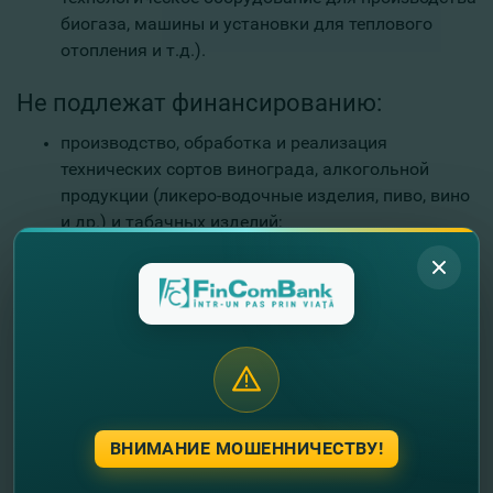
биогаза, машины и установки для теплового
отопления и т.д.).
Не подлежат финансированию:
производство,
обработка
и реализация
технических сортов винограда, алкогольной
продукции (ликеро-водочные изделия, пиво, вино
и др.) и табачных изделий;
торговая деятельность (за исключением
приобретения активов, необходимых для
коммерциализации собственного производства);
пассажирские/рабочие перевозки, услуги такси;
оплата любых налогов (включая НДС), долгов,
страховок;
строительство жилых домов, административных
и коммерческих зданий;
ВНИМАНИЕ МОШЕННИЧЕСТВУ!
закупка пестицидов, услуг и другие виды
деятельности, наносящие вред окружающей