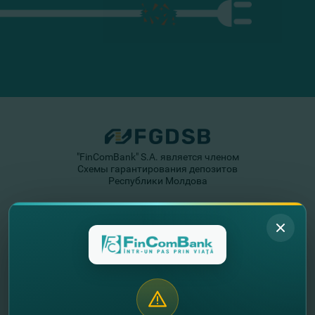
"FinComBank" S.A. является членом
Схемы гарантирования депозитов
Республики Молдова
FinComPay Mobile