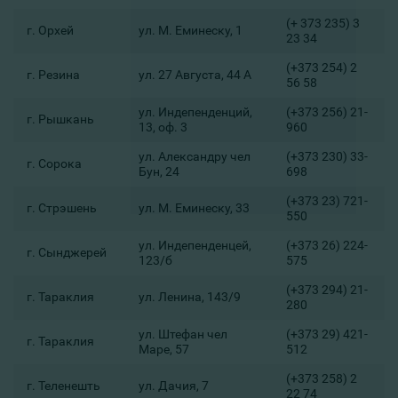
(+ 373 235) 3
г. Орхей
ул. М. Еминеску, 1
23 34
(+373 254) 2
г. Резина
ул. 27 Августа, 44 А
56 58
ул. Индепенденций,
(+373 256) 21-
г. Рышкань
13, оф. 3
960
ул. Александру чел
(+373 230) 33-
г. Сорока
Бун, 24
698
(+373 23) 721-
г. Стрэшень
ул. М. Еминеску, 33
550
ул. Индепенденцей,
(+373 26) 224-
г. Сынджерей
123/б
575
(+373 294) 21-
г. Тараклия
ул. Ленина, 143/9
280
ул. Штефан чел
(+373 29) 421-
г. Тараклия
Маре, 57
512
(+373 258) 2
г. Теленешть
ул. Дачия, 7
22 74