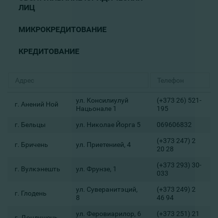
ЛИЦ
МИКРОКРЕДИТОВАНИЕ
КРЕДИТОВАНИЕ
ул. Консилиулуй
(+373 26) 521-
г. Анений Ной
Нацьонале 1
195
г. Бельцы
ул. Николае Йорга 5
069606832
(+373 247) 2
г. Бричень
ул. Приетенией, 4
20 28
(+373 293) 30-
г. Вулкэнешть
ул. Фрунзе, 1
033
ул. Суверанитэций,
(+373 249) 2
г. Глодень
8
46 94
ул. Феровиарилор, 6
(+373 251) 21
г. Дондушень