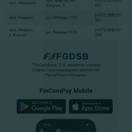
бул. Мирча чел
(+373 22) 402-
мун. Кишинев
Бэтрын, 3
051
(+373 298) 27-
мун. Комрат
ул. Победы, 115
581
мун. Комрат,
(+373 298) 67-
ул. Ленина 51/4
с. Конгаз
250
"FinComBank" S.A. является членом
Схемы гарантирования депозитов
Республики Молдова
FinComPay Mobile