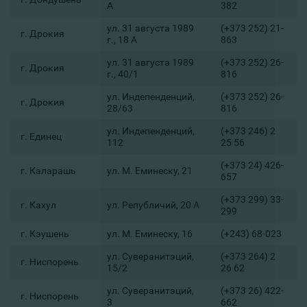
А
382
ул. 31 августа 1989
(+373 252) 21-
г. Дрокия
г., 18 А
863
ул. 31 августа 1989
(+373 252) 26-
г. Дрокия
г., 40/1
816
ул. Индепенденций,
(+373 252) 26-
г. Дрокия
28/63
816
ул. Индепенденций,
(+373 246) 2
г. Единец
112
25 56
(+373 24) 426-
г. Каларашь
ул. М. Еминеску, 21
657
(+373 299) 33-
г. Кахул
ул. Републичий, 20 А
299
г. Кэушень
ул. М. Еминеску, 16
(+243) 68-023
ул. Суверанитэций,
(+373 264) 2
г. Ниспорень
15/2
26 62
ул. Суверанитэций,
(+373 26) 422-
г. Ниспорень
3
662