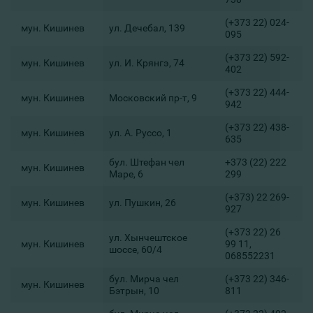
(+373 22) 024-
мун. Кишинев
ул. Дечебал, 139
095
(+373 22) 592-
мун. Кишинев
ул. И. Крянгэ, 74
402
(+373 22) 444-
мун. Кишинев
Московский пр-т, 9
942
(+373 22) 438-
мун. Кишинев
ул. А. Руссо, 1
635
бул. Штефан чел
+373 (22) 222
мун. Кишинев
Маре, 6
299
(+373) 22 269-
мун. Кишинев
ул. Пушкин, 26
927
(+373 22) 26
ул. Хынчештское
мун. Кишинев
99 11,
шоссе, 60/4
068552231
бул. Мирча чел
(+373 22) 346-
мун. Кишинев
Бэтрын, 10
811