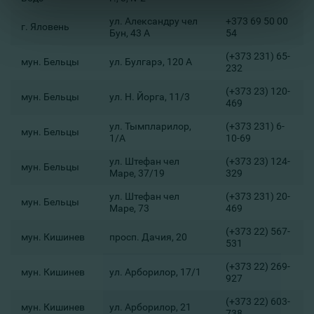
ул. Александру чел
+373 69 50 00
г. Яловень
Бун, 43 А
54
(+373 231) 65-
мун. Бельцы
ул. Булгарэ, 120 А
232
(+373 23) 120-
мун. Бельцы
ул. Н. Йорга, 11/3
469
ул. Тымпларилор,
(+373 231) 6-
мун. Бельцы
1/A
10-69
ул. Штефан чел
(+373 23) 124-
мун. Бельцы
Маре, 37/19
329
ул. Штефан чел
(+373 231) 20-
мун. Бельцы
Маре, 73
469
(+373 22) 567-
мун. Кишинев
просп. Дачия, 20
531
(+373 22) 269-
мун. Кишинев
ул. Арборилор, 17/1
927
(+373 22) 603-
мун. Кишинев
ул. Арборилор, 21
738