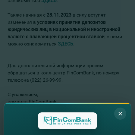
ознакомиться
ЗДЕСЬ
.
Также начиная с
28.11.2023
в силу вступят
изменения в
условиях принятия депозитов
юридических лиц в национальной и иностранной
валюте с плавающей процентной ставкой
, с ними
можно ознакомиться
ЗДЕСЬ
.
Для дополнительной информации просим
обращаться в колл-центр FinComBank, по номеру
телефона (022) 26-99-99.
С уважением,
команда FinComBank.
//
Другие новости