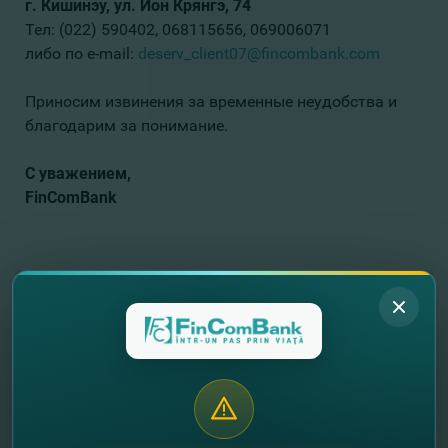
г. Кишинэу, ул. Ион Крянгэ, 74
Тел:
(022) 590402, 068115656, 069006071
либо по e-mail:
deserv_client07@fincombank.com
Приносим извинения за временные неудобства и
благодарим за понимание.
С уважением,
FinComBank
//
Другие новости