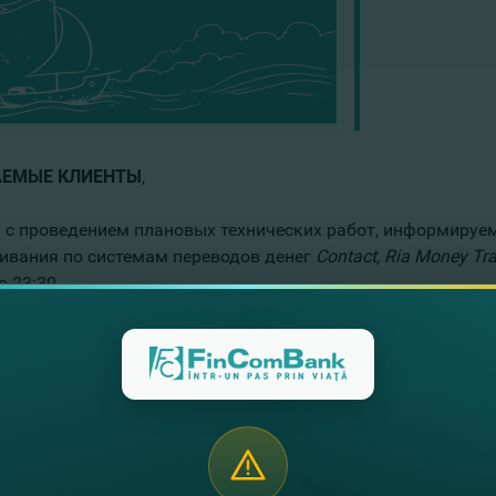
ЕМЫЕ КЛИЕНТЫ
,
и с проведением плановых технических работ, информируе
ивания по системам переводов денег
Contact
,
Ria
Money Tra
о 23:30.
им извинения за причиненные неудобства, и благодарим з
ением,
а FinComBank.