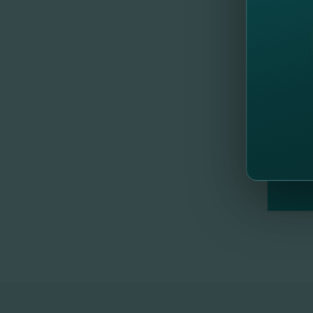
//
Др