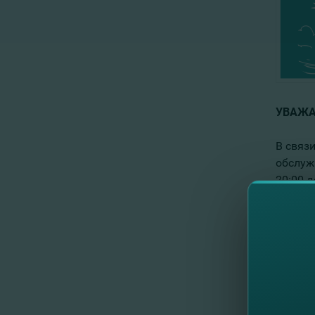
УВАЖА
В связ
обслуж
20:00 д
Принос
С уваж
команд