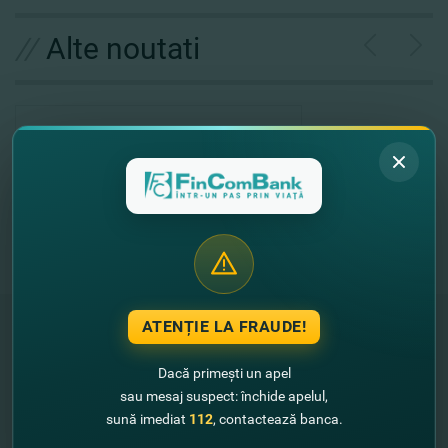
//
Alte noutati
ATENȚIE LA FRAUDE!
Dacă primești un apel
"FinComBank" S.A. является членом
sau mesaj suspect: închide apelul,
Схемы гарантирования депозитов
Республики Молдова
sună imediat
112
, contactează banca.