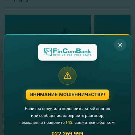
ВНИМАНИЕ МОШЕННИЧЕСТВУ!
"FinComBank" S.A. является членом
Схемы гарантирования депозитов
Республики Молдова
Если вы получили подозрительный звонок
или сообщение: завершите разговор,
FinComPay Mobile
немедленно позвоните
112
, свяжитесь с банком.
022 269 999