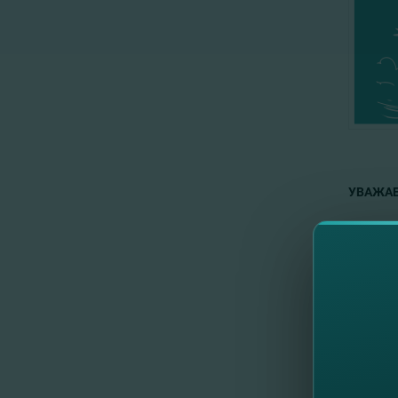
УВАЖАЕ
В связ
следую
Соеди
0
Если у 
С уваже
FinCom