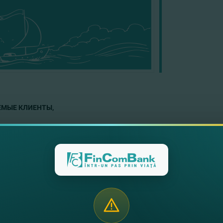
МЫЕ КЛИЕНТЫ,
и с праздниками в
июле
месяце
, доводим до вашего сведен
щие нерабочие дни:
нённые Штаты Америки
4 Июля 2022 - Independence Day
[ No Settlement ]
вас возникнут вопросы, вы можете связаться с Call Center п
нием,
Bank