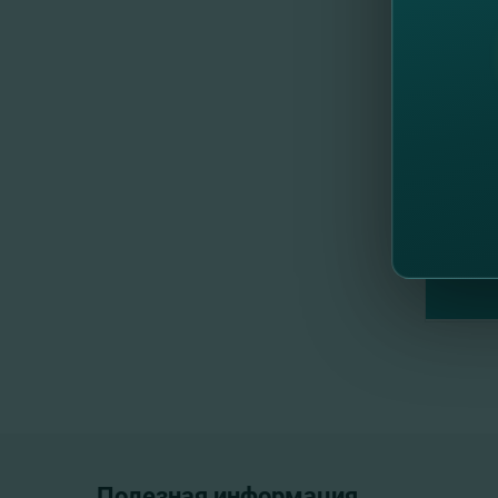
//
Др
Полезная информация