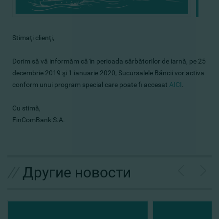
Stimaţi clienţi,
Dorim să vă informăm că în perioada sărbătorilor de iarnă, pe 25
decembrie 2019 şi 1 ianuarie 2020, Sucursalele Băncii vor activa
conform unui program special care poate fi accesat
AICI
.
Cu stimă,
FinComBank S.A.
//
Другие новости