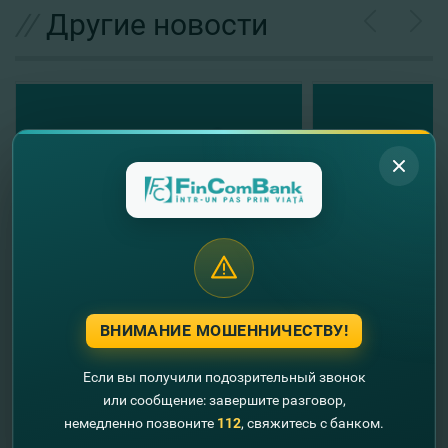
//
Другие новости
ВНИМАНИЕ МОШЕННИЧЕСТВУ!
"FinComBank" S.A. является членом
Схемы гарантирования депозитов
Если вы получили подозрительный звонок
Республики Молдова
или сообщение: завершите разговор,
немедленно позвоните
112
, свяжитесь с банком.
FinComPay Mobile