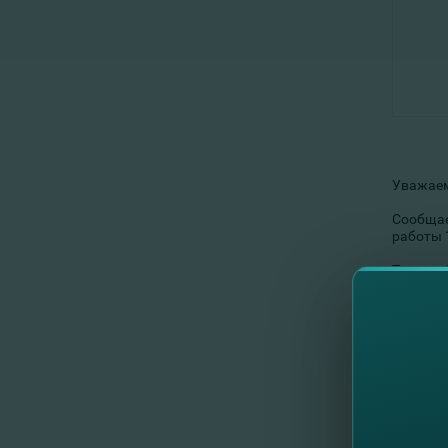
Уважаем
Сообщае
работы 1
Таким об
1. опер
2. POS-
3. Банк
4. Инте
Для пол
Круглос
Благода
Суважен