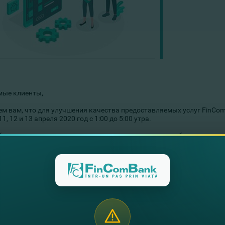
ые клиенты,
м вам, что для улучшения качества предоставляемых услуг FinCo
1, 12 и 13 апреля 2020 год с 1:00 до 5:00 утра.
разом, в течение этого периода следующие услуги не будут частичн
ации по картам
терминалы
оматы
рнет Бэнкинг и приложение FinComPay
учения дополнительной информации или помощи обращайтесь в кол
уточную службу поддержки для владельцев карт (022) 21 02 02.
рим за понимание!
ием,