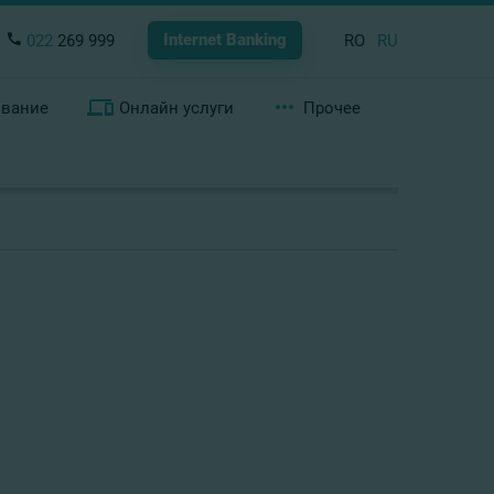
Internet Banking
022
269 999
RO
RU
ование
Онлайн услуги
Прочее