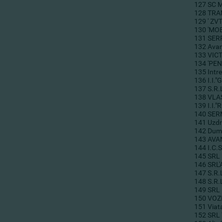
127
SC M
128
TRAN
129
' ZV
130
'MO
131
SER
132
Ava
133
VIC
134
'PE
135
Intre
136
I.I.
137
S.R.
138
VLA
139
I.I.
140
SER
141
Uzdr
142
Dumi
143
AVA
144
I.C.
145
SRL
146
SRL'
147
S.R.
148
S.R.
149
SRL 
150
VOZ
151
Viat
152
SRL