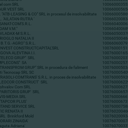
el com SRL
10066000355
AUR VEST SRL
10066000565
. "ATB-LEASING & CO" SRL in procesul de insolvabilitate
10066000586
L. 'AILATAN-RUTRA '
10066020083
'SANAT-COM'S.R.L.
10066040006
"ADAM V.M."
10066040068
 VLADAX-M S.R.L.
10066050037
RIOGLO NATALIA II
10066050048
" B.T.G.-AGRO" S.R.L.
10066060079
.'INVEST CONSTRUCTCAPITAL'SRL
10076000151
GOVA ALEVTINA I.I.
10076000165
'TELECO GRUP" SRL
10076000203
MPLECONS" SA
10076000257
"TRANSPROM GRUP" SRL in procedura de faliment
10076000503
eti Tecnocap SRL SC
10076000540
 'RASOLI-COMTRANS' S.R.L. in proces de insolvabilitate
10076000592
.'LEOCOR CONSTRUCT' SRL
10076000622
ohvalov Com SRL
10076000627
'PARITORIS GRUP' SRL
10076000657
VIS-MEDIA SRL
10076000666
'TAPCOR PLUS'
10076000673
TAND SERVICE SRL
10076000758
IC RENATA II
10076020046
SRL Brinkford Mold
10076020093
'MORARI ZINAIDA'
10076070007
'Daguta Adriana'
10076070033