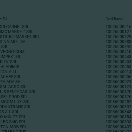
nt PJ
Cod fiscal
OS-CARNE SRL
10026000016
"IMC MARKET" SRL
10026000127
STRUCT-MARKET SRL
10026000329
DINA-AIIF SA
10026000383
a SRL
10026000395
'VEGNIT-COM'
10026000410
-IMPEX' SRL
10026000448
D TV' SRL
10026000504
 VLADIMIR
10026020053
IGA A.I.I.
10026040014
ACHES SRL
10036000006
UTA-ADA SA
10036000021
SAL AGRO SRL
10036000121
ELIS RENTACAR SRL
10036000170
GSEL PROD SRL
10036000176
XIMCOM LUX' SRL
10036000252
ODANTRANS SRL
10036000307
S-A.I. SRL
10036000348
O-MIX-77' SRL
10036000354
LEC-SMG SRL
10036000393
ITON-MOB SRL
10036000407
L.'TEBES GRUP'
10036000422