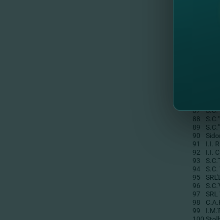
74
I.I.
75
Firm
76
S.C.
77
SRL
78
II "
79
S.C.
80
I.I.
81
II 
82
I.C.
83
I.C.
84
S.C.
85
FOR
86
TEC
87
S.C.
88
S.C.
89
S.C.
90
Sido
91
I.I.
92
I.I.
93
S.C.
94
S.C.
95
SRL
96
S.C.
97
SRL 
98
C.A.
99
I.M
100
Stol