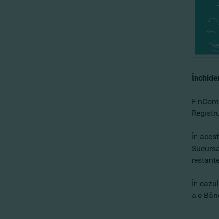
Închider
FinComBa
Registru
În acest
Sucursal
restante
În cazul
ale Băn