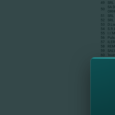
49
SRL
SA 
50
ORHE
51
SRL
52
SRL
53
D.Lis
54
S.R.
55
I.I.
56
Puls
57
ILE
58
REM
59
SAL
60
'Inv
61
SRL 
62
SRL 
63
'EL
64
DAV
65
F.P.
66
I.I.
67
IAR
68
Pro
69
'ADE
70
I.I.
71
I.I.
72
S.R.
73
S.R