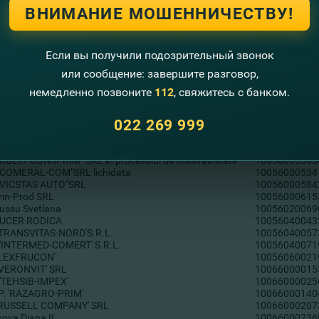
'IVMA-MELINICIUC'
10046040032
ВНИМАНИЕ МОШЕННИЧЕСТВУ!
a "SCOFILD" SRL
10046060016
 "PALROCAT" S.R.L.
10046060054
 BIYAZ KEREZ
10046110015
DRAGNI IVAN"
10046110050
Если вы получили подозрительный звонок
'TRIDECON' SRL
10056000058
или сообщение: завершите разговор,
 CORINA COVAS
10056000072
ANTONOV
10056000111
немедленно позвоните
112
, свяжитесь с банком.
S. 'AUTOGUVENG' SRL
10056000210
S.'KULIK' SRL in proces de insolvabilitate
10056000275
022 269 999
 'BROCADEX' SRL in proces de insolvabilitate
10056000312
TVADIS SRL
10056000442
HNOLINE GROUP INTREPRINDERE MIXTA SRL
10056000443
"KULIK-CONSPRIM" SRL in procesului de insolvabilitate
10056000505
"COMERAL-COM"SRL lichidata
10056000534
"VICSTAS AUTO"SRL
10056000584
rin-Prod SRL
10056000615
 Russu Svetlana
10056020069
 CUCER RODICA
10056040043
'TRANSVITAS-NORD'S.R.L.
10056040057
 'INTERMED-COMERT' S.R.L.
10056040071
'LEXFRUCON'
10056060021
'VERONVIT' SRL
10066000015
'TEHSIB-IMPEX'
10066000025
P. 'RAZAGRO-PRIM'
10066000140
.'RUSSELL COMPANY' SRL
10066000207
bova Diana II
10066000236