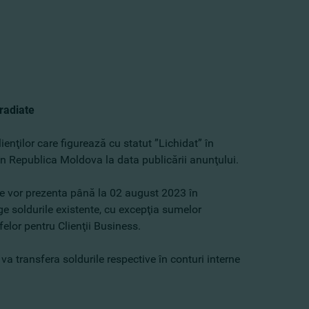
/radiate
nţilor care figurează cu statut ”Lichidat” în
te în Republica Moldova la data publicării anunţului.
 se vor prezenta până la 02 august 2023 în
ge soldurile existente, cu excepţia sumelor
elor pentru Clienţii Business.
va transfera soldurile respective în conturi interne