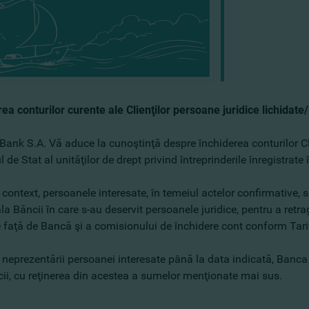
ea conturilor curente ale Clienţilor persoane juridice lichidate
nk S.A. Vă aduce la cunoştinţă despre închiderea conturilor Clie
l de Stat al unităţilor de drept privind întreprinderile înregistra
 context, persoanele interesate, în temeiul actelor confirmative,
a Băncii în care s-au deservit persoanele juridice, pentru a retra
 faţă de Bancă şi a comisionului de închidere cont conform Tarif
 neprezentării persoanei interesate până la data indicată, Banca 
cii, cu reţinerea din acestea a sumelor menţionate mai sus.