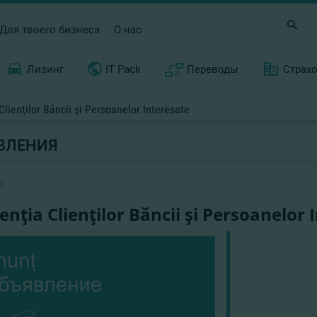
Для твоего бизнеса
О нас
Лизинг
IT Pack
Переводы
Страх
 Clienţilor Băncii şi Persoanelor Interesate
ВЛЕНИЯ
3
tenţia Clienţilor Băncii şi Persoanelor 