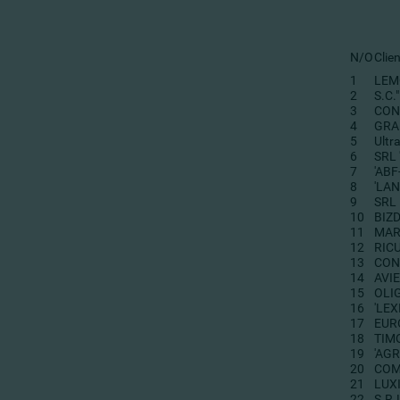
N/O
Clie
1
LEM
2
S.C.
3
CON
4
GRA
5
Ultr
6
SRL 
7
'ABF
8
'LAN
9
SRL
10
BIZD
11
MAR
12
RIC
13
CON
14
AVI
15
OLI
16
'LE
17
EUR
18
TIMO
19
'AGR
20
COM
21
LUX
22
S.R.