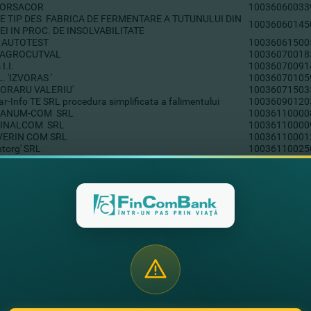
 ORSACOR
10036060033
DE TIP DES FABRICA DE FERMENTARE A TUTUNULUI DIN
10036060145
I IN PROC. DE INSOLVABILITATE
 AUTOTEST
10036061500
 AGROCUTVAL
10036070018
 I.I.
10036070091
L. 'IZVORAS '
10036070105
'MORARU VALERIU'
10036071503
ar-Info TE SRL procedura simplificata a falimentului
10036090120
RANUM-COM SRL
10036110000
INALCOM SRL
10036110000
VERIN COM SRL
10036110001
intorg' SRL
10036110025
'Continent'
10036110036
'SATURN'
10036110100
ECTROGRUP' SRL
10046000057
ID SRL
10046000365
C.'MIVICOS' SRL
10046000380
'BELIBOV PARASCOVIA'
10046000523
INA-COM SRL
10046000529
moterm Grup SRL
10046000632
LLINA K' SRL
10046000681
 VALENTINA OLEINIC
10046020004
ISCOLNII
10046020038
L.'PRINTANA-AGRIA'
10046020054
.L. 'CAMENCUTA-AGRO'
10046020094