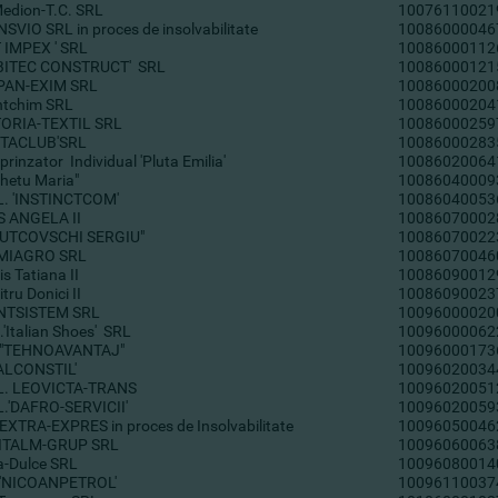
edion-T.C. SRL
10076110021
SVIO SRL in proces de insolvabilitate
10086000046
T IMPEX ' SRL
10086000112
BITEC CONSTRUCT' SRL
10086000121
PAN-EXIM SRL
10086000200
ntchim SRL
10086000204
TORIA-TEXTIL SRL
10086000259
NTACLUB'SRL
10086000283
prinzator Individual 'Pluta Emilia'
10086020064
"Ghetu Maria"
10086040009
L. 'INSTINCTCOM'
10086040053
S ANGELA II
10086070002
"RUTCOVSCHI SERGIU"
10086070022
MIAGRO SRL
10086070046
is Tatiana II
10086090012
tru Donici II
10086090023
NTSISTEM SRL
10096000020
S.'Italian Shoes' SRL
10096000062
 "TEHNOAVANTAJ"
10096000173
ALCONSTIL'
10096020034
L. LEOVICTA-TRANS
10096020051
L.'DAFRO-SERVICII'
10096020059
EXTRA-EXPRES in proces de Insolvabilitate
10096050046
ITALM-GRUP SRL
10096060063
a-Dulce SRL
10096080014
 'NICOANPETROL'
10096110037