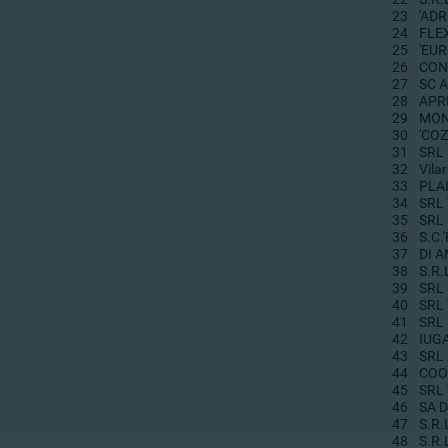
23
'ADR
24
FLE
25
'EU
26
CON
27
SC 
28
APR
29
MON
30
'COZ
31
SRL
32
Vila
33
PLAI
34
SRL 
35
SRL
36
S.C.
37
DI 
38
S.R
39
SRL
40
SRL 
41
SRL
42
IUG
43
SRL
44
COO
45
SRL 
46
SA 
47
S.R
48
S.R.