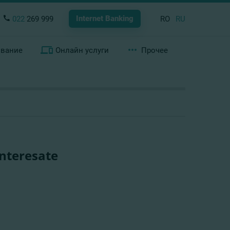
Internet Banking
022
269 999
RO
RU
ование
Онлайн услуги
Прочее
Interesate