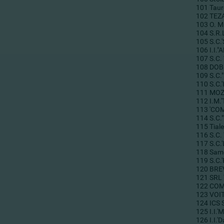
101
Taur
102
TEZ
103
O. M
104
S.R.
105
S.C.
106
I.I.
107
S.C.
108
DOB
109
S.C.
110
S.C
111
MOZ
112
I.M.
113
'CO
114
S.C.
115
Tial
116
S.C.
117
S.C
118
Sam
119
S.C.
120
BRE
121
SRL 
122
COM
123
VOIT
124
ICS 
125
I.I.
126
I.I.