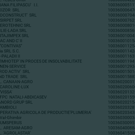
IANA FILIPASCU' I.I.
10036000511
XIZOR SRL
10036000647
ROCONSTRUCT' SRL
10036000704
SIRPET SRL
10036000762
AEROTEHNIC SRL
10036000801
ILIE-LADA SRL
10036000856
TAJIMPEX SRL
10036001004
AC AND C' II
10036001015
 "CONTIVAS"
10036001125
ria SRL S.C.
10036001142
-PALADII II
10036001163
'IMHOTEP' IN PROCES DE INSOLVABILITATE
10036001194
 NEN-SERVICE
10036001293
'ROD ACTIV' SRL
10036001501
AND TRADE SRL
10036001588
.L. CANAAN-AGRO
10036020031
 CAROLINE-LUX
10036020060
'VISSA'
10036020132
 FPC NATALI-ABDICASEV
10036020155
ANORD GRUP SRL
10036020215
 AMBIOLI
10036020328
PERATIVA AGRICOLA DE PRODUCTIE'PLUMERIA'
10036020343
Val-Ghimbir
10036030003
DUMSPERUS
10036030095
.L. ARESAM-AGRO
10036040088
L. 'AGROLASTAR'
10036041530