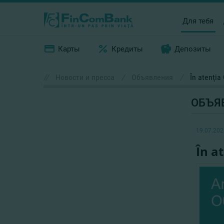
Для тебя
Карты
Кредиты
Депозиты
//
Новости и пресса
/
Объявления
/
În atenţia
ОБЪЯ
19.07.202
În a