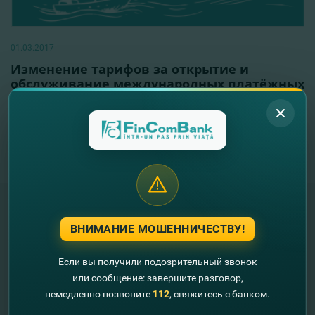
01.03.2017
Изменение тарифов за открытие и
обслуживание международных платёжных
карт
Читать далее
1
2
ВНИМАНИЕ МОШЕННИЧЕСТВУ!
"FinComBank" S.A. является членом
Схемы гарантирования депозитов
Если вы получили подозрительный звонок
Республики Молдова
или сообщение: завершите разговор,
немедленно позвоните
112
, свяжитесь с банком.
FinComPay Mobile